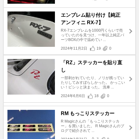
エンブレム貼り付け【純正
アンフィニ RX-7】
RX-7エンブレムを1000円くらいで売
っていたのを見つけ、一年以上純正パ
ーツBOXの中で温めてい ...
2024年11月2日
19
0
「RZ」ステッカーを貼り直
し
一部剥がれていたり、ノリが残ってい
たりしてみすぼらしかった。 かっこい
い！ビシッと決まった。 洗車 ...
2024年6月6日
18
0
RM もっこりステッカー
R Magicさんの「もっこりステッカ
ー」を買いました。 R Magicさんのブ
ログで紹介されて ...