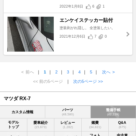
2022年1月8日
6
1
エンケイステッカー貼付
塗装剥がれ隠し。 全塗装したい。
2021年12月6日
7
0
<
前へ
｜
1
｜
2
｜
3
｜
4
｜
5
｜
次へ
>
<< 前の5ページ
｜
次の5ページ >>
マツダ RX-7
パーツ
整備手帳
カスタム情報
(48,580)
(42,239)
モデル
愛車紹介
レビュー
燃費
Q&A
トップ
(15,673)
(1,282)
(34,821)
(675)
フォト
中古車