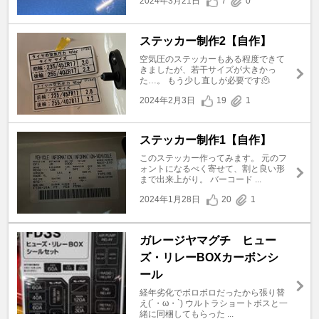
2024年3月21日
7
0
ステッカー制作2【自作】
空気圧のステッカーもある程度できて
きましたが、若干サイズが大きかっ
た…。 もう少し直しが必要です🫠
2024年2月3日
19
1
ステッカー制作1【自作】
このステッカー作ってみます。 元のフ
ォントになるべく寄せて、割と良い形
まで出来上がり。 バーコード ...
2024年1月28日
20
1
ガレージヤマグチ ヒュー
ズ・リレーBOXカーボンシ
ール
経年劣化でボロボロだったから張り替
え(´・ω・`) ウルトラショートボスと一
緒に同梱してもらった ...