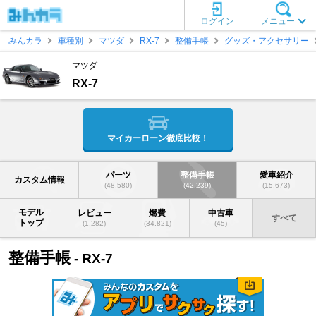
ログイン
メニュー
みんカラ
車種別
マツダ
RX-7
整備手帳
グッズ・アクセサリー
マツダ
RX-7
マイカーローン徹底比較！
パーツ
整備手帳
愛車紹介
カスタム情報
(48,580)
(42,239)
(15,673)
モデル
レビュー
燃費
中古車
すべて
トップ
(1,282)
(34,821)
(45)
整備手帳
- RX-7