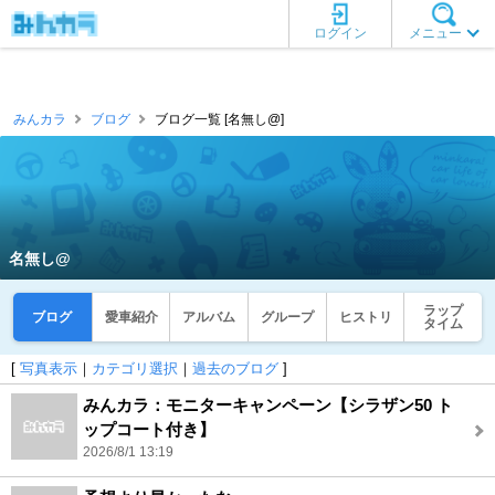
ログイン
メニュー
みんカラ
ブログ
ブログ一覧 [名無し@]
名無し@
ラップ
ブログ
愛車紹介
アルバム
グループ
ヒストリ
タイム
[
写真表示
｜
カテゴリ選択
｜
過去のブログ
]
みんカラ：モニターキャンペーン【シラザン50 ト
ップコート付き】
2026/8/1 13:19