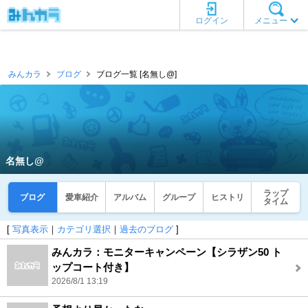
ログイン
メニュー
みんカラ
ブログ
ブログ一覧 [名無し@]
名無し@
ラップ
ブログ
愛車紹介
アルバム
グループ
ヒストリ
タイム
[
写真表示
｜
カテゴリ選択
｜
過去のブログ
]
みんカラ：モニターキャンペーン【シラザン50 ト
ップコート付き】
2026/8/1 13:19