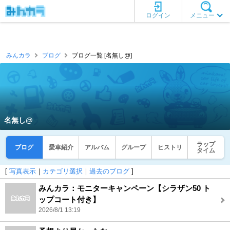
ログイン
メニュー
みんカラ
ブログ
ブログ一覧 [名無し@]
名無し@
ラップ
ブログ
愛車紹介
アルバム
グループ
ヒストリ
タイム
[
写真表示
｜
カテゴリ選択
｜
過去のブログ
]
みんカラ：モニターキャンペーン【シラザン50 ト
ップコート付き】
2026/8/1 13:19