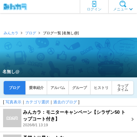
ログイン
メニュー
みんカラ
ブログ
ブログ一覧 [名無し@]
名無し@
ラップ
ブログ
愛車紹介
アルバム
グループ
ヒストリ
タイム
[
写真表示
｜
カテゴリ選択
｜
過去のブログ
]
みんカラ：モニターキャンペーン【シラザン50 ト
ップコート付き】
2026/8/1 13:19