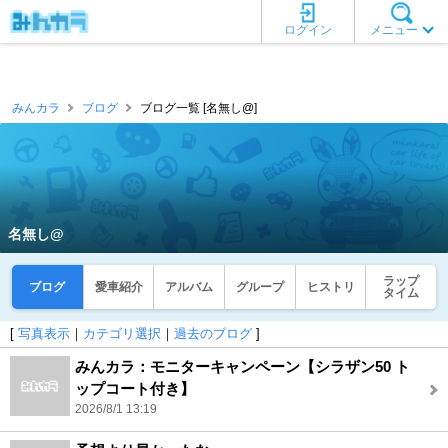
ログイン
メニュー
みんカラ
ブログ
ブログ一覧 [名無し@]
名無し@
ラップ
ブログ
愛車紹介
アルバム
グループ
ヒストリ
タイム
[
写真表示
｜
カテゴリ選択
｜
過去のブログ
]
みんカラ：モニターキャンペーン【シラザン50 ト
ップコート付き】
2026/8/1 13:19