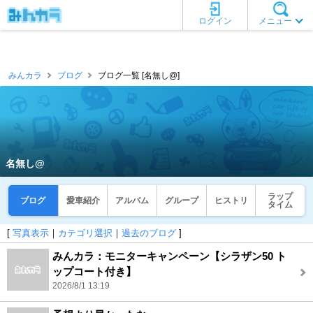
ログイン
メニュー
みんカラ
ブログ
ブログ一覧 [名無し@]
名無し@
ラップ
ブログ
愛車紹介
アルバム
グループ
ヒストリ
タイム
[
写真表示
｜
カテゴリ選択
｜
過去のブログ
]
みんカラ：モニターキャンペーン【シラザン50 ト
ップコート付き】
2026/8/1 13:19