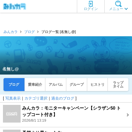
ログイン
メニュー
みんカラ
ブログ
ブログ一覧 [名無し@]
名無し@
ラップ
ブログ
愛車紹介
アルバム
グループ
ヒストリ
タイム
[
写真表示
｜
カテゴリ選択
｜
過去のブログ
]
みんカラ：モニターキャンペーン【シラザン50 ト
ップコート付き】
2026/8/1 13:19