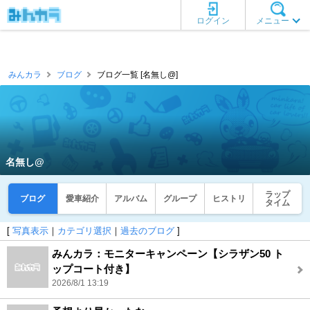
ログイン
メニュー
みんカラ
ブログ
ブログ一覧 [名無し@]
名無し@
ラップ
ブログ
愛車紹介
アルバム
グループ
ヒストリ
タイム
[
写真表示
｜
カテゴリ選択
｜
過去のブログ
]
みんカラ：モニターキャンペーン【シラザン50 ト
ップコート付き】
2026/8/1 13:19