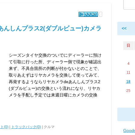
あんしんプラス2(ダブルビュー)カメラ
<<
日
シーズンタイヤ交換のついでにディーラーに預け
て引取に行った所、ディーラー側で現象が確認出
4
来ず、不具合箇所の判断が付かないとのことで、
11
取りあえずはリヤカメラを交換して使ってみて、
再発するようならリヤカメラdeあんしんプラス2
18
(ダブルビュー)の交換という流れになり、リヤカ
25
メラを手配し予定では来週日曜にカメラの交換
ト(0)
|
トラックバック(0)
| クルマ
Good