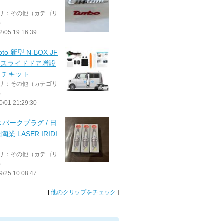
リ：その他（カテゴリ
）
2/05 19:16:39
oto 新型 N-BOX JF
F6 スライドドア增設
ッチキット
リ：その他（カテゴリ
）
0/01 21:29:30
スパークプラグ / 日
業 LASER IRIDI
リ：その他（カテゴリ
）
9/25 10:08:47
[
他のクリップをチェック
]