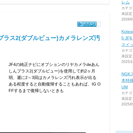
レム
カテゴ
未設定
2026/0
Kotes
プラス2(ダブルビュー)カメラレンズ汚
5 J
スイ
カテゴ
未設定
2025/1
JF4の純正ナビにオプションのリヤカメラdeあん
しんプラス2(ダブルビュー)を使用して約2ヶ月
NGK
弱、週に2～3回はカメラレンズ汚れ表示が出る
本特殊陶
ある程度すると自動復帰することもあれば、IG O
UM
FFするまで復帰しないときも
カテゴ
未設定
2025/0