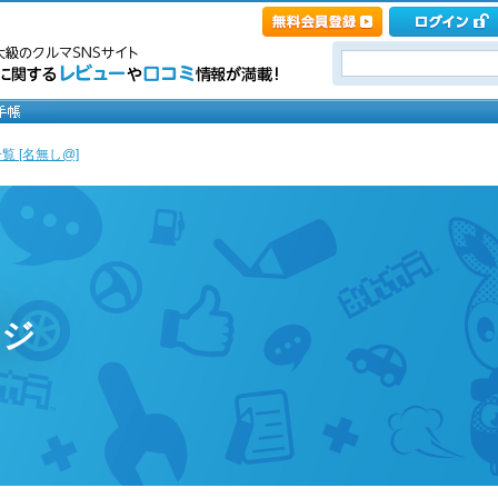
覧 [名無し@]
ージ