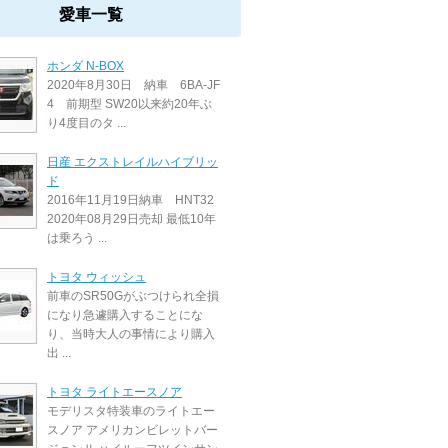
愛車一覧
ホンダ N-BOX
2020年8月30日 納車 6BA-JF
4 前期型 SW20以来約20年ぶ
り4度目のタ ...
日産 エクストレイルハイブリッ
ド
2016年11月19日納車 HNT32
2020年08月29日売却 最低10年
は乗ろう ...
トヨタ ウィッシュ
前車のSR50Gがぶつけられ全損
になり急遽購入することにな
り、当時大人の事情により購入
出 ...
トヨタ ライトエースノア
モデリスタ特装車のライトエー
スノア アメリカンビレットバー