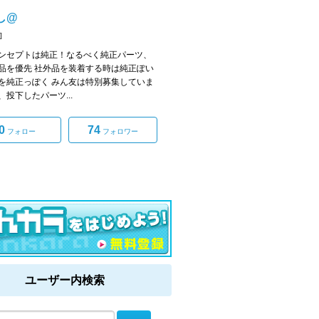
し@
]
ンセプトは純正！なるべく純正パーツ、
品を優先 社外品を装着する時は純正ぽい
を純正っぽく みん友は特別募集していま
、投下したパーツ...
0
74
フォロー
フォロワー
ユーザー内検索