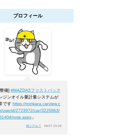
プロフィール
[整備]
#MAZDA3ファストバック
ンジンオイル量計量システムが
常です
https://minkara.carview.c
jp/userid/2723972/car/3225863/
81404/note.aspx
」
何シテル？
09/27 23:39