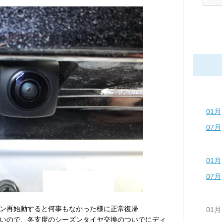
01月
07月
01月
07月
ン再始動すると何事もなかった様に正常復帰
01月
いので、冬支度のシーズンタイヤ交換のついでにディ