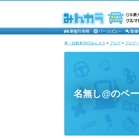
車・自動車SNSみんカラ
>
ブログ
>
ブログ一
名無し@のペ