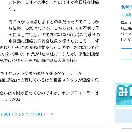
ご連絡しますとの事だったのですが今日現在連絡
名無
なし
[
北海道
向こうから連絡しますとの事だったのでこちらか
基本コ
ら連絡する気はないが、こちらとしても不便で早
純正用
パーツ
めに直して欲しいので2020/10/25近場の同系列の
せんが
別店舗に連絡し不具合現象を伝えたところ、まず
度行いその後確認作業をしたいので、2020/11/01に
しいとの事で、作業が1週間延びましたが、来週別店舗
第では今後そちらの店舗に継続入庫を検討
つリヤカメラ交換の連絡が来るのでしょうか
舗に部品は入荷しているけど担当スタッフが連絡を忘
合いは今回が初めてなのですが、ホンダディーラーは
しょうかね
ト(0)
|
トラックバック(0)
| クルマ