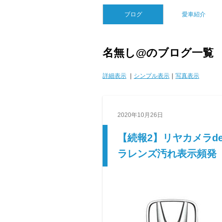
ブログ
愛車紹介
名無し@のブログ一覧
詳細表示
｜
シンプル表示
｜
写真表示
2020年10月26日
【続報2】リヤカメラd
ラレンズ汚れ表示頻発