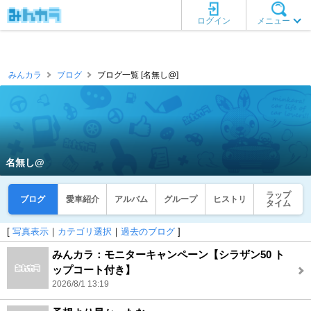
ログイン
メニュー
みんカラ
ブログ
ブログ一覧 [名無し@]
名無し@
ラップ
ブログ
愛車紹介
アルバム
グループ
ヒストリ
タイム
[
写真表示
｜
カテゴリ選択
｜
過去のブログ
]
みんカラ：モニターキャンペーン【シラザン50 ト
ップコート付き】
2026/8/1 13:19