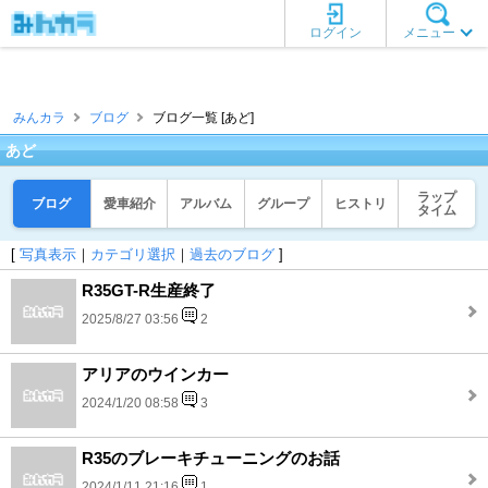
ログイン
メニュー
みんカラ
ブログ
ブログ一覧 [あど]
あど
ラップ
ブログ
愛車紹介
アルバム
グループ
ヒストリ
タイム
[
写真表示
｜
カテゴリ選択
｜
過去のブログ
]
R35GT-R生産終了
2025/8/27 03:56
2
アリアのウインカー
2024/1/20 08:58
3
R35のブレーキチューニングのお話
2024/1/11 21:16
1