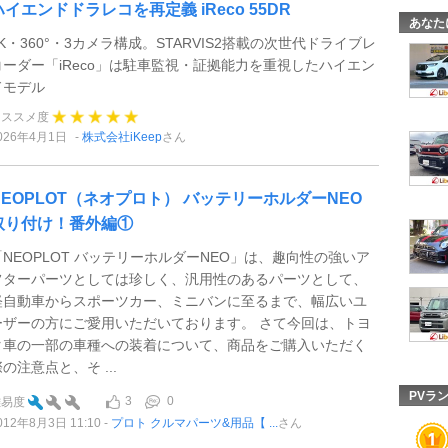
ハイエンドドラレコを再定義 iReco 55DR
あなた
4K・360°・3カメラ構成。STARVIS2搭載の次世代ドライブレ
コーダー「iReco」は駐車監視・証拠能力を重視したハイエン
ドモデル
オススメ度
026年4月1日
株式会社iKeep
さん
NEOPLOT（ネオプロト） バッテリーホルダーNEO
取り付け！番外編①
「NEOPLOT バッテリーホルダーNEO」は、趣向性の強いア
フターパーツとしては珍しく、汎用性のあるパーツとして、
軽自動車からスポーツカー、ミニバンに至るまで、幅広いユ
ーザーの方にご愛用いただいております。 さて今回は、トヨ
タ車の一部の車種への装着について、商品をご購入いただく
の注意点と、そ ...
PVラ
3
0
難易度
012年8月3日 11:10
プロト クルマパーツ&用品【 ...
さん