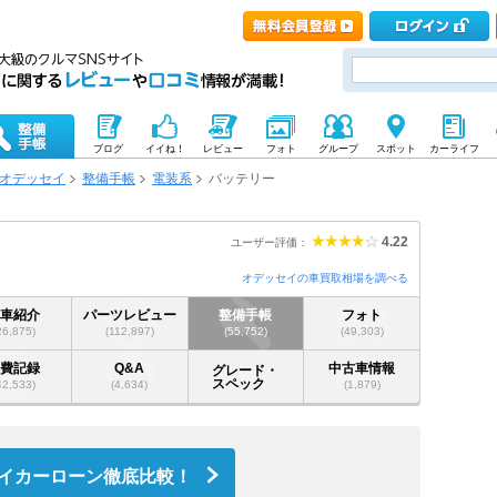
ブログ
イイね！
レビュー
フォト
グループ
スポット
カーライフ
オデッセイ
整備手帳
電装系
バッテリー
4.22
ユーザー評価：
オデッセイの車買取相場を調べる
愛車紹介
パーツレビュー
整備手帳
フォト
26,875)
(112,897)
(55,752)
(49,303)
燃費記録
Q&A
中古車情報
グレード・
スペック
42,533)
(4,634)
(1,879)
イカーローン徹底比較！