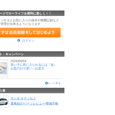
ージでカーライフを便利に楽しく！！
インするとお気に入りの保存や燃費記録など
な管理が出来るようになります
ログイン
ト・キャンペーン
2026/08/04
若い子に気に入られるには『金』
お盆のお小遣い→お盆玉
もっと見る
た車
ホンダ オデッセイ
愛車紹介
/
パーツレビュー
/
整備手帳