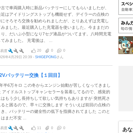
中古で車両購入時に新品バッテリーにしてもらいましたが、
最近はアイドリングストップも機能せず、デイラーの点検の
時にそろそろ交換を勧められましたが、とりあえずは充電し
てみました。最近購入した充電器を使いました。今ままだの
より、だいぶ小型になり7セグ液晶がついてます。八時間充電
してみました。 充電後は、 ...
20
0
0
難易度
026年4月29日 20:39
SHIGEPONG
さん
12Vバッテリー交換【１回目】
4年半6万キロ この冬からエンジン始動が苦しくなってきまし
た アイドルストップキャンセラーを装着してるので、感覚的
にはもう少し長持ちして欲しい気持ちもありますが 突然死さ
れると困るので、早々に交換します そういえば前回の点検の
とき、バッテリーの健全性の低下を指摘されてました このと
はまだ不安 ...
11
0
0
難易度
あな