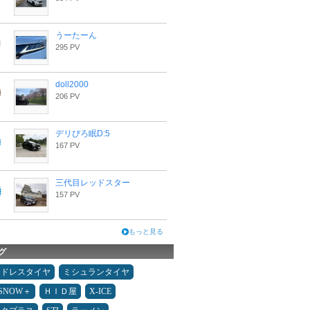
うーたーん
295 PV
doll2000
206 PV
デリぴろ眠D:5
167 PV
三代目レッドスター
157 PV
もっと見る
グ
ッドレスタイヤ
ミシュランタイヤ
ESNOW＋
ＨＩＤ屋
X-ICE