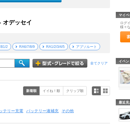
マイペ
- オデッセイ
ログ
様々
B1/2
RA6/7/8/9
RA1/2/3/4/5
アブソルート
イベン
全てクリア
新着順
イイね！順
クリップ順
最近見
ッテリー充電
バッテリー液補充
その他