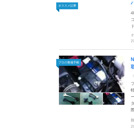
オススメ記事
2
プロの整備手帳
際
2