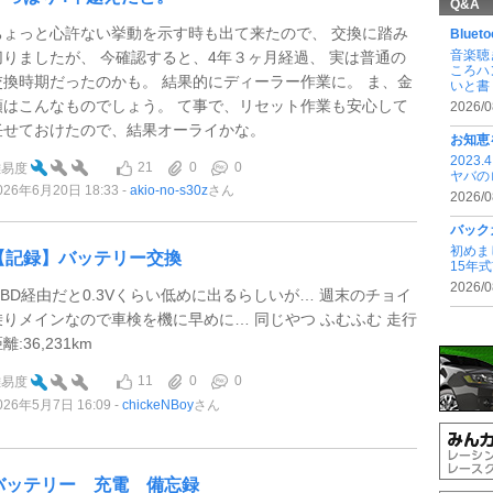
Q&A
ちょっと心許ない挙動を示す時も出て来たので、 交換に踏み
Blu
音楽聴
切りましたが、 今確認すると、4年３ヶ月経過、 実は普通の
ころハ
交換時期だったのかも。 結果的にディーラー作業に。 ま、金
いと書 .
額はこんなものでしょう。 て事で、リセット作業も安心して
2026/0
任せておけたので、結果オーライかな。
お知恵
202
21
0
0
難易度
ヤバの
026年6月20日 18:33
akio-no-s30z
さん
2026/0
バック
初めま
【記録】バッテリー交換
15年
2026/0
OBD経由だと0.3Vくらい低めに出るらしいが… 週末のチョイ
乗りメインなので車検を機に早めに… 同じやつ ふむふむ 走行
離:36,231km
11
0
0
難易度
026年5月7日 16:09
chickeNBoy
さん
バッテリー 充電 備忘録