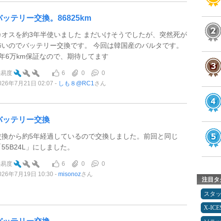
バッテリー交換。86825km
カオスを約3年半使いました まだいけそうでしたが、突然死が
怖いのでバッテリー交換です。 今回は韓国産のバルタです。
3年6万km保証なので、期待してます
6
0
0
難易度
026年7月21日 02:07
しも８@RC1
さん
バッテリー交換
交換から約5年経過しているので交換しました。前回と同じ
「55B24L」にしました。
6
0
0
難易度
026年7月19日 10:30
misonoz
さん
注目タ
スタ
X-IC