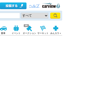
ヘルプ
愛車
イベント
オークション
サーキット
みんカラ＋