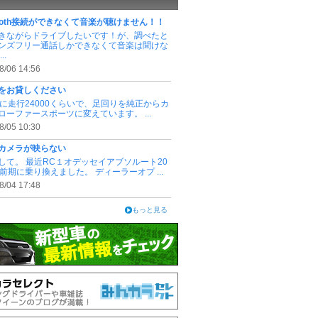
etooth接続ができなくて音楽が聴けません！！
きながらドライブしたいです！が、調べたと
ンズフリー通話しかできなくて音楽は聞けな
..
8/06 14:56
をお貸しください
3.4に走行24000くらいで、足回りを純正からカ
ローファースポーツに変えています。 ...
8/05 10:30
カメラが映らない
して。 最近RC１オデッセイアブソルート20
式前期に乗り換えました。 ディーラーオプ ...
8/04 17:48
もっと見る