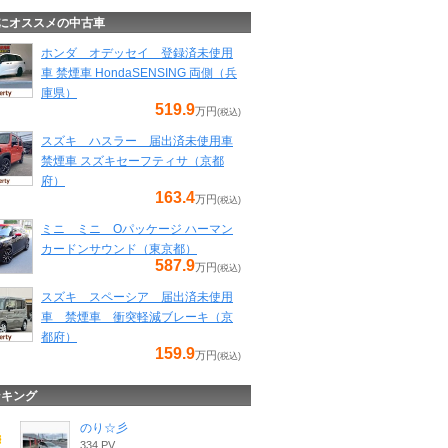
にオススメの中古車
ホンダ オデッセイ 登録済未使用
車 禁煙車 HondaSENSING 両側（兵
庫県）
519.9
万円
(税込)
スズキ ハスラー 届出済未使用車
禁煙車 スズキセーフティサ（京都
府）
163.4
万円
(税込)
ミニ ミニ Oパッケージ ハーマン
カードンサウンド（東京都）
587.9
万円
(税込)
スズキ スペーシア 届出済未使用
車 禁煙車 衝突軽減ブレーキ（京
都府）
159.9
万円
(税込)
ンキング
のり☆彡
334 PV