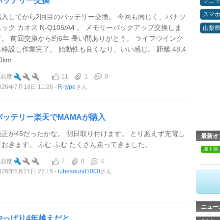
バッテリー交換
ソニ
スマ
購入してから2回目のバッテリー交換。 今回も同じく、パナソ
ニック カオス N-Q105/A4 。 メモリーバックアップ交換しま
山梨
す。 前回交換から約6年 長い間ありがとう。 ライフウインク
も移設し作業完了。 始動性も良くなり、いい感じ。 距離 48,4
0km
11
1
0
難易度
026年7月18日 11:26
R-type
さん
バッテリー楽天でMAMAが購入
純正が45だったかな。 明日取り付けます。 とりあえず充電し
最新オ
ておきます。 ふむ ふむ たくさん走ってきました。
埼玉県
7
0
0
難易度
026年6月21日 22:15
tubesound1000
さん
ニュー
やっぱり4年越えだと。