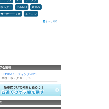
ックプラス
STI
ラーメン
ホホルダー
TAKMO
夏休み
県カーオーディオ
エアコン
もっと見る
フ会情報
HONDAミーティング2026
車種：ホンダ 全モデル
ス