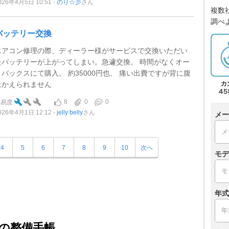
026年4月5日 10:51
のり☆彡
さん
複数
調べ
バッテリー交換
エアコン修理の際、ディーラー様がサービスで交換いただい
たバッテリーが上がってしまい。急遽交換。 時間がなくオー
トバックスにて購入。 約35000円也、 痛い出費ですが背に腹
はかえられません
8
0
0
難易度
026年4月1日 12:12
jelly belly
さん
メー
4
5
6
7
8
9
10
次へ
モデ
年式
の整備手帳