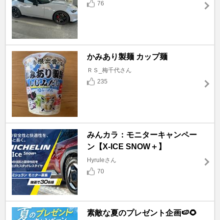
76
かみあり製麺 カップ麺
ＲＳ_梅千代さん
235
みんカラ：モニターキャンペー
ン【X-ICE SNOW＋】
Hyruleさん
70
素敵な夏のプレゼント企画🍉🌻