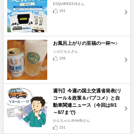
ESQUIRE6318さん
101
お風呂上がりの至福の一杯〜♪
シロだもんさん
109
週刊】今週の国土交通省発表(リ
コール＆政策＆パブコメ）と自
動車関連ニュース（今回は8/1
～8/7まで)
かんちゃん＠northさん
151