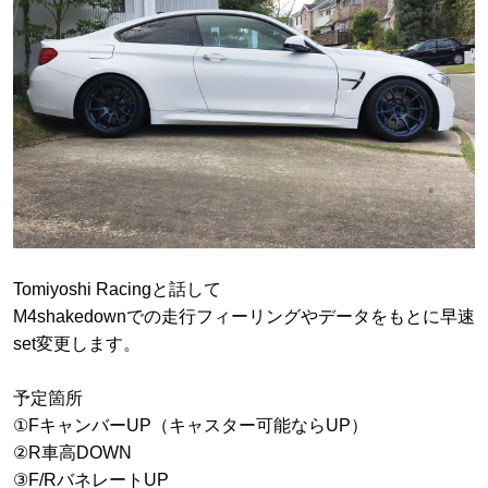
Tomiyoshi Racingと話して
M4shakedownでの走行フィーリングやデータをもとに早速
set変更します。
予定箇所
①FキャンバーUP（キャスター可能ならUP）
②R車高DOWN
③F/RバネレートUP