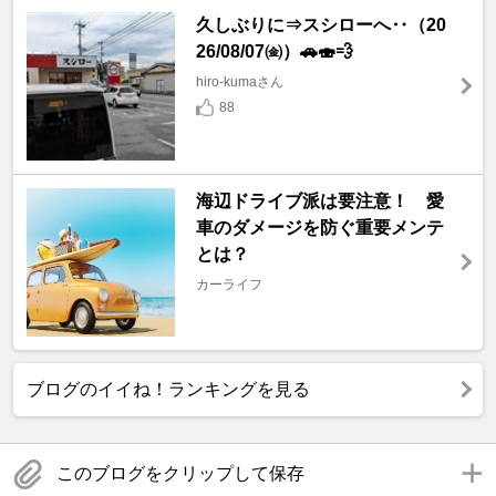
久しぶりに⇒スシローへ‥（20
26/08/07㈮）🚗🍣💨
hiro-kumaさん
88
海辺ドライブ派は要注意！ 愛
車のダメージを防ぐ重要メンテ
とは？
カーライフ
ブログのイイね！ランキングを見る
このブログをクリップして保存