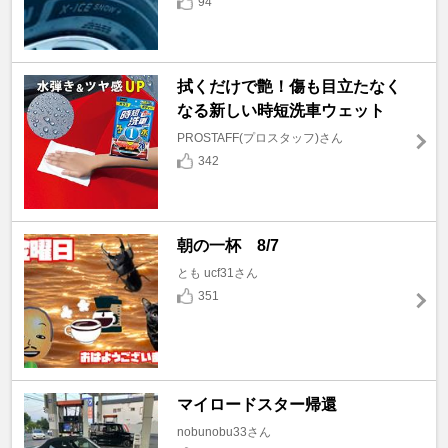
94
拭くだけで艶！傷も目立たなく
なる新しい時短洗車ウェット
PROSTAFF(プロスタッフ)さん
342
朝の一杯 8/7
とも ucf31さん
351
マイロードスター帰還
nobunobu33さん