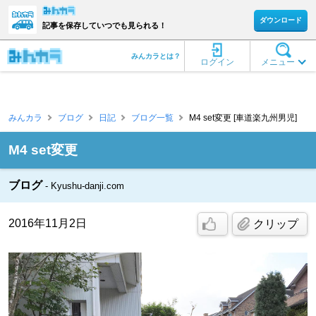
ダウンロード
記事を保存していつでも見られる！
みんカラとは？
ログイン
メニュー
みんカラ
ブログ
日記
ブログ一覧
M4 set変更 [車道楽九州男児]
M4 set変更
ブログ
Kyushu-danji.com
2016年11月2日
クリップ