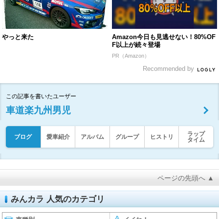
やっと来た
Amazon今日も見逃せない！80%OF
F以上が続々登場
PR（Amazon）
Recommended by
この記事を書いたユーザー
車道楽九州男児
ラップ
ブログ
愛車紹介
アルバム
グループ
ヒストリ
タイム
ページの先頭へ ▲
みんカラ 人気のカテゴリ