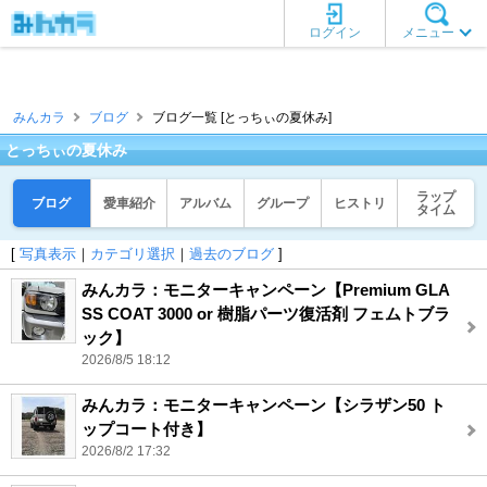
ログイン
メニュー
みんカラ
ブログ
ブログ一覧 [とっちぃの夏休み]
とっちぃの夏休み
ラップ
ブログ
愛車紹介
アルバム
グループ
ヒストリ
タイム
[
写真表示
｜
カテゴリ選択
｜
過去のブログ
]
みんカラ：モニターキャンペーン【Premium GLA
SS COAT 3000 or 樹脂パーツ復活剤 フェムトブラ
ック】
2026/8/5 18:12
みんカラ：モニターキャンペーン【シラザン50 ト
ップコート付き】
2026/8/2 17:32