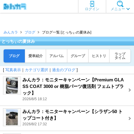
ログイン
メニュー
みんカラ
ブログ
ブログ一覧 [とっちぃの夏休み]
とっちぃの夏休み
ラップ
ブログ
愛車紹介
アルバム
グループ
ヒストリ
タイム
[
写真表示
｜
カテゴリ選択
｜
過去のブログ
]
みんカラ：モニターキャンペーン【Premium GLA
SS COAT 3000 or 樹脂パーツ復活剤 フェムトブラ
ック】
2026/8/5 18:12
みんカラ：モニターキャンペーン【シラザン50 ト
ップコート付き】
2026/8/2 17:32