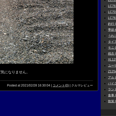
LC70
LC7
LC70
LC76
釣行 ( 
季節もの
うれしい
タイア
モニタ
残念 ( 
XL125
ユーザ
。
Z125p
ば気になりません。
アルト
バイク 
Posted at 2021/02/28 16:30:04 |
コメント(0)
| クルマレビュー
ランド
食事 ( 
散策 ( 