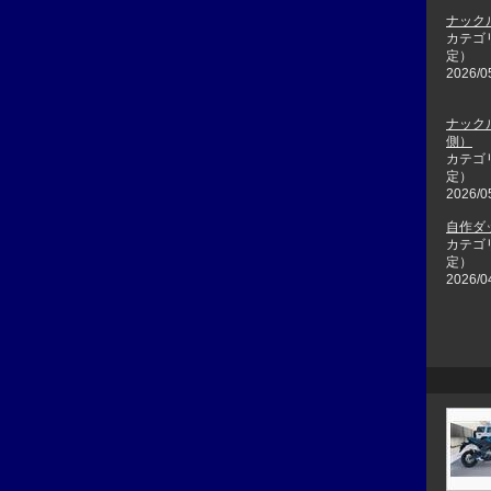
ナック
カテゴ
定）
2026/0
ナック
側）
カテゴ
定）
2026/0
自作ダ
カテゴ
定）
2026/0