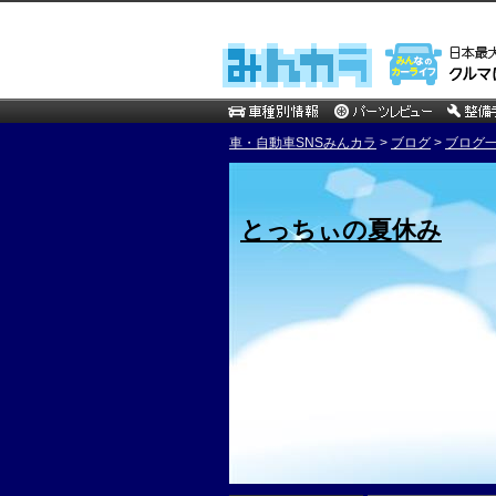
車・自動車SNSみんカラ
>
ブログ
>
ブログ一
とっちぃの夏休み