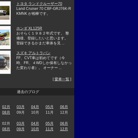
トヨタ ランドクルーザー70
Land Cruiser 70 CBF-GRJ76K-R
KMNK が相棒です。
ホンダ XL125R
おそらく１９８２年式です。 整
備後、登録したいと思います。
登録できるかまだ車体を見 ...
スズキ アルトラパン
FF、CVT車は初めてです（今
時、FR、４WDしか保有しなかっ
た変わり者）。 オーナー ...
[
愛車一覧
]
過去のブログ
02月
03月
04月
05月
06月
08月
09月
10月
11月
12月
02月
03月
04月
05月
06月
08月
09月
10月
11月
12月