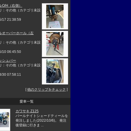
ルO/H（右側）
リ：その他（カテゴリ未設
5/17 21:38:59
ルオーバーホール（左
リ：その他（カテゴリ未設
5/10 06:45:50
ッシュバー
リ：その他（カテゴリ未設
4/30 07:58:11
[
他のクリップをチェック
]
愛車一覧
カワサキ Z125
パールナイトシェードティールを
発注しました(2022/10/6)。 発注
後登録に行きま ...