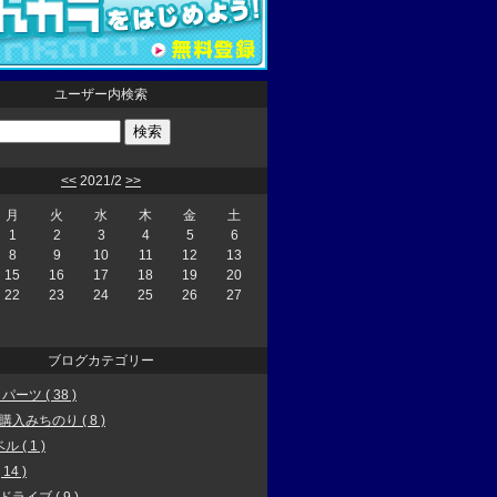
ユーザー内検索
<<
2021/2
>>
月
火
水
木
金
土
1
2
3
4
5
6
8
9
10
11
12
13
15
16
17
18
19
20
22
23
24
25
26
27
ブログカテゴリー
 パーツ ( 38 )
0購入みちのり ( 8 )
 ( 1 )
14 )