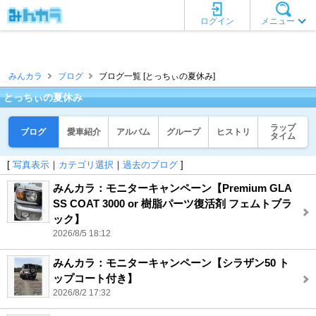
ログイン
メニュー
みんカラ
ブログ
ブログ一覧 [とっちぃの夏休み]
とっちぃの夏休み
ラップ
ブログ
愛車紹介
アルバム
グループ
ヒストリ
タイム
[
写真表示
｜
カテゴリ選択
｜
過去のブログ
]
みんカラ：モニターキャンペーン【Premium GLA
SS COAT 3000 or 樹脂パーツ復活剤 フェムトブラ
ック】
2026/8/5 18:12
みんカラ：モニターキャンペーン【シラザン50 ト
ップコート付き】
2026/8/2 17:32