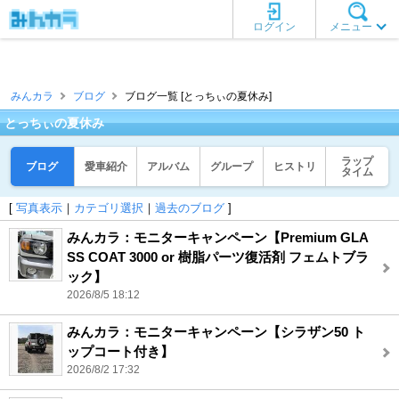
ログイン
メニュー
みんカラ
ブログ
ブログ一覧 [とっちぃの夏休み]
とっちぃの夏休み
ラップ
ブログ
愛車紹介
アルバム
グループ
ヒストリ
タイム
[
写真表示
｜
カテゴリ選択
｜
過去のブログ
]
みんカラ：モニターキャンペーン【Premium GLA
SS COAT 3000 or 樹脂パーツ復活剤 フェムトブラ
ック】
2026/8/5 18:12
みんカラ：モニターキャンペーン【シラザン50 ト
ップコート付き】
2026/8/2 17:32