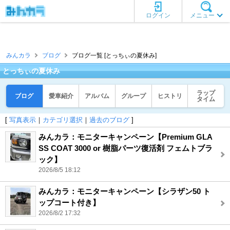
ログイン
メニュー
みんカラ
ブログ
ブログ一覧 [とっちぃの夏休み]
とっちぃの夏休み
ラップ
ブログ
愛車紹介
アルバム
グループ
ヒストリ
タイム
[
写真表示
｜
カテゴリ選択
｜
過去のブログ
]
みんカラ：モニターキャンペーン【Premium GLA
SS COAT 3000 or 樹脂パーツ復活剤 フェムトブラ
ック】
2026/8/5 18:12
みんカラ：モニターキャンペーン【シラザン50 ト
ップコート付き】
2026/8/2 17:32