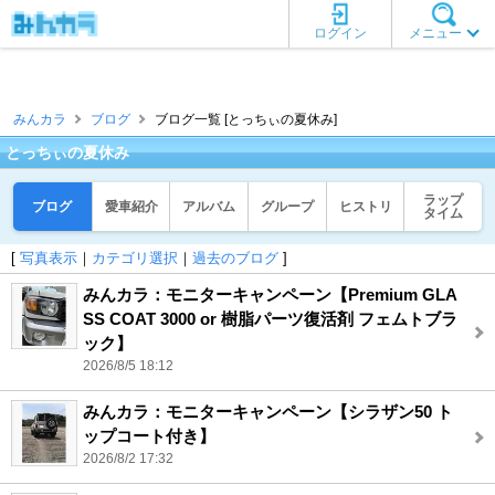
ログイン
メニュー
みんカラ
ブログ
ブログ一覧 [とっちぃの夏休み]
とっちぃの夏休み
ラップ
ブログ
愛車紹介
アルバム
グループ
ヒストリ
タイム
[
写真表示
｜
カテゴリ選択
｜
過去のブログ
]
みんカラ：モニターキャンペーン【Premium GLA
SS COAT 3000 or 樹脂パーツ復活剤 フェムトブラ
ック】
2026/8/5 18:12
みんカラ：モニターキャンペーン【シラザン50 ト
ップコート付き】
2026/8/2 17:32