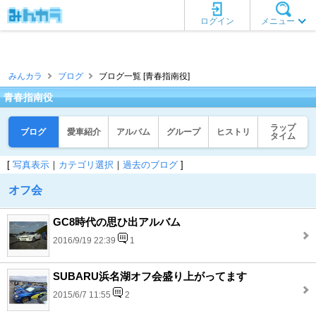
ログイン
メニュー
みんカラ
ブログ
ブログ一覧 [青春指南役]
青春指南役
ラップ
ブログ
愛車紹介
アルバム
グループ
ヒストリ
タイム
[
写真表示
｜
カテゴリ選択
｜
過去のブログ
]
オフ会
GC8時代の思ひ出アルバム
2016/9/19 22:39
1
SUBARU浜名湖オフ会盛り上がってます
2015/6/7 11:55
2