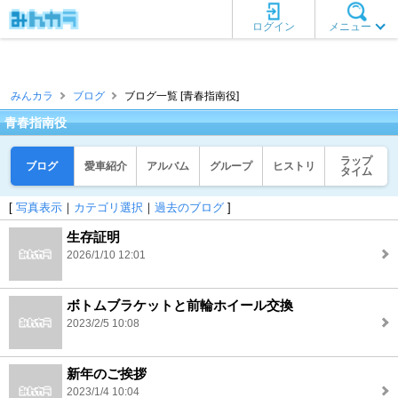
ログイン
メニュー
みんカラ
ブログ
ブログ一覧 [青春指南役]
青春指南役
ラップ
ブログ
愛車紹介
アルバム
グループ
ヒストリ
タイム
[
写真表示
｜
カテゴリ選択
｜
過去のブログ
]
生存証明
2026/1/10 12:01
ボトムブラケットと前輪ホイール交換
2023/2/5 10:08
新年のご挨拶
2023/1/4 10:04