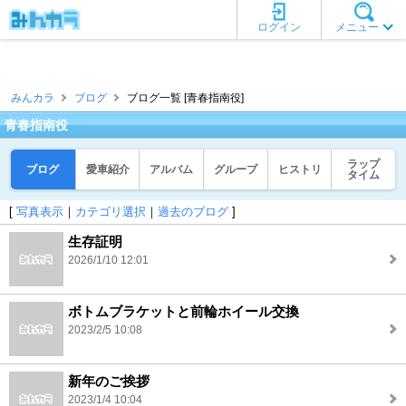
ログイン
メニュー
みんカラ
ブログ
ブログ一覧 [青春指南役]
青春指南役
ラップ
ブログ
愛車紹介
アルバム
グループ
ヒストリ
タイム
[
写真表示
｜
カテゴリ選択
｜
過去のブログ
]
生存証明
2026/1/10 12:01
ボトムブラケットと前輪ホイール交換
2023/2/5 10:08
新年のご挨拶
2023/1/4 10:04