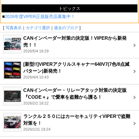
トピックス
■
2026年度VIPER正規販売店募集中！
[
写真表示
｜
カテゴリ選択
｜
過去のブログ
]
CANインベーダー対策の決定版！VIPERから新発
売！！
2026/5/4 18:29
[新型!!]VIPERアクリルスキャナー640V7(7色/8点滅
パターン)新発売！
2026/4/4 10:43
CANインベーダー・リレーアタック対策の決定版
『CODE＋』で愛車を盗難から護る！
2026/2/1 18:22
ランクル２５０にはカーセキュリティVIPERで盗難
対策を！
2026/1/11 19:24