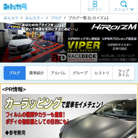
ログイン
メニュー
みんカラ
みんカラ＋
ブログ
ブログ一覧 [ヒロイズム]
ラップ
ブログ
愛車紹介
アルバム
グループ
ヒストリ
タイム
<PR情報>