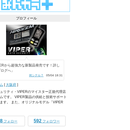
プロフィール
PERから超強力な新製品発売です！詳し
ブログへ」
何シテル？
05/04 18:31
ム
[
大阪府
]
ュリティ・VIPERのマイスター正規代理店
ムです。 VIPER製品の供給と技術サポート
ます。 また、オリジナルモデル「VIPER
8
592
フォロー
フォロワー