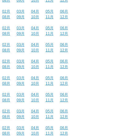
08月
09月
10月
11月
12月
02月
03月
04月
05月
06月
08月
09月
10月
11月
12月
02月
03月
04月
05月
06月
08月
09月
10月
11月
12月
02月
03月
04月
05月
06月
08月
09月
10月
11月
12月
02月
03月
04月
05月
06月
08月
09月
10月
11月
12月
02月
03月
04月
05月
06月
08月
09月
10月
11月
12月
02月
03月
04月
05月
06月
08月
09月
10月
11月
12月
02月
03月
04月
05月
06月
08月
09月
10月
11月
12月
02月
03月
04月
05月
06月
08月
09月
10月
11月
12月