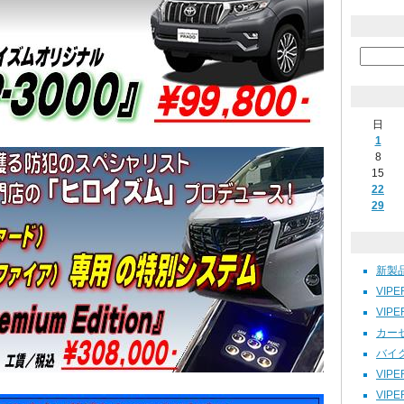
日
1
8
15
22
29
新製品
VIPER
VIPE
カーセ
バイク
VIPE
VIP