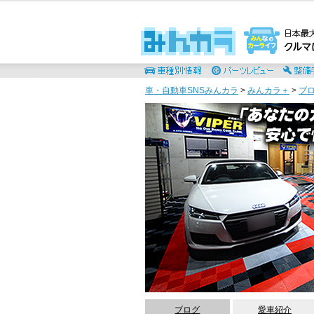
車・自動車SNSみんカラ
>
みんカラ＋
>
ブ
ブログ
愛車紹介