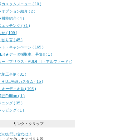
ERカスタムメニュー ( 10 )
ERオプション紹介 ( 2 )
R機能紹介 ( 4 )
エッチング ( 71 )
 ( 109 )
独り言 ( 45 )
ト・キャンペーン ( 165 )
PER★データ採取車」募集!! ( 1 )
ー（プリウス・AUDI TT・アルファード) (
施工事例 ( 31 )
HID...光系カスタム ( 15 )
オーディオ系 ( 103 )
匠Edition ( 1 )
ニング ( 35 )
ッピング ( 1 )
リンク・クリップ
でのお問い合わせ！
リ：その他（カテゴリ未設