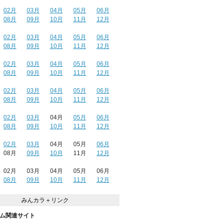
02月
03月
04月
05月
06月
08月
09月
10月
11月
12月
02月
03月
04月
05月
06月
08月
09月
10月
11月
12月
02月
03月
04月
05月
06月
08月
09月
10月
11月
12月
02月
03月
04月
05月
06月
08月
09月
10月
11月
12月
02月
03月
04月
05月
06月
08月
09月
10月
11月
12月
02月
03月
04月
05月
06月
08月
09月
10月
11月
12月
02月
03月
04月
05月
06月
08月
09月
10月
11月
12月
みんカラ＋リンク
ム関連サイト