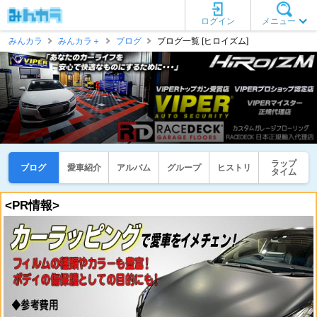
ログイン
メニュー
みんカラ
みんカラ＋
ブログ
ブログ一覧 [ヒロイズム]
ラップ
ブログ
愛車紹介
アルバム
グループ
ヒストリ
タイム
<PR情報>