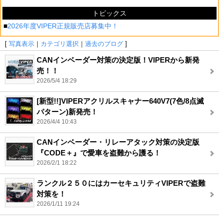
トピックス
■
2026年度VIPER正規販売店募集中！
[
写真表示
｜
カテゴリ選択
｜
過去のブログ
]
CANインベーダー対策の決定版！VIPERから新発
売！！
2026/5/4 18:29
[新型!!]VIPERアクリルスキャナー640V7(7色/8点滅
パターン)新発売！
2026/4/4 10:43
CANインベーダー・リレーアタック対策の決定版
『CODE＋』で愛車を盗難から護る！
2026/2/1 18:22
ランクル２５０にはカーセキュリティVIPERで盗難
対策を！
2026/1/11 19:24