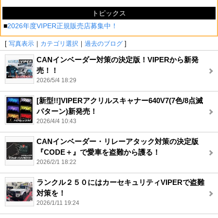
トピックス
■
2026年度VIPER正規販売店募集中！
[
写真表示
｜
カテゴリ選択
｜
過去のブログ
]
CANインベーダー対策の決定版！VIPERから新発
売！！
2026/5/4 18:29
[新型!!]VIPERアクリルスキャナー640V7(7色/8点滅
パターン)新発売！
2026/4/4 10:43
CANインベーダー・リレーアタック対策の決定版
『CODE＋』で愛車を盗難から護る！
2026/2/1 18:22
ランクル２５０にはカーセキュリティVIPERで盗難
対策を！
2026/1/11 19:24