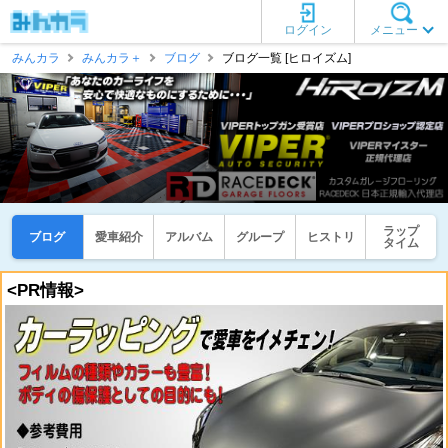
ログイン
メニュー
みんカラ
みんカラ＋
ブログ
ブログ一覧 [ヒロイズム]
ラップ
ブログ
愛車紹介
アルバム
グループ
ヒストリ
タイム
<PR情報>