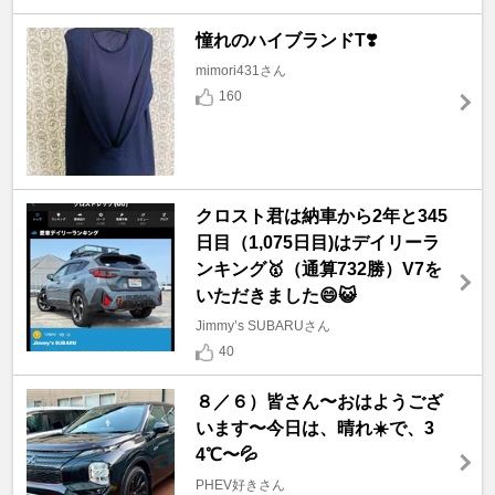
憧れのハイブランドT❣️
mimori431さん
160
クロスト君は納車から2年と345
日目（1,075日目)はデイリーラ
ンキング🥇（通算732勝）V7を
いただきました😄😺
Jimmy’s SUBARUさん
40
８／６）皆さん〜おはようござ
います〜今日は、晴れ☀️で、3
4℃〜💦
PHEV好きさん