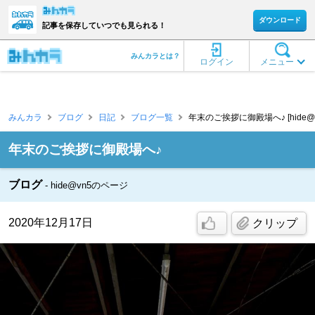
ダウンロード
記事を保存していつでも見られる！
みんカラとは？
ログイン
メニュー
みんカラ
ブログ
日記
ブログ一覧
年末のご挨拶に御殿場へ♪ [hide@v
年末のご挨拶に御殿場へ♪
ブログ
hide@vn5のページ
2020年12月17日
クリップ