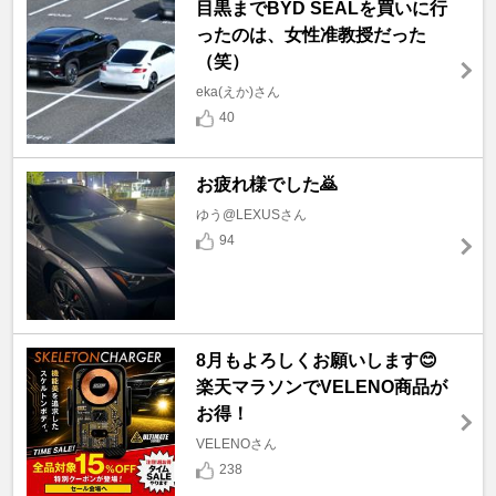
目黒までBYD SEALを買いに行
ったのは、女性准教授だった
（笑）
eka(えか)さん
40
お疲れ様でした🙇
ゆう@LEXUSさん
94
8月もよろしくお願いします😊
楽天マラソンでVELENO商品が
お得！
VELENOさん
238