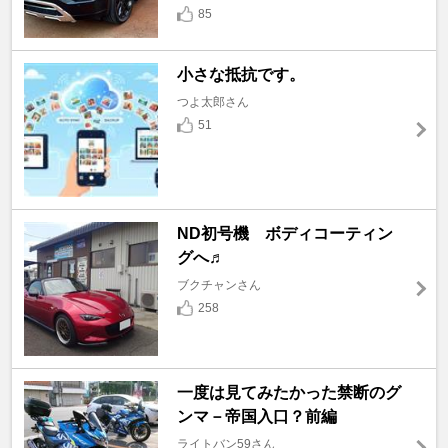
85
小さな抵抗です。
つよ太郎さん
51
ND初号機 ボディコーティン
グへ♬
ブクチャンさん
258
一度は見てみたかった禁断のグ
ンマ－帝国入口？前編
ライトバン59さん