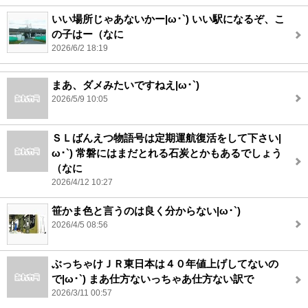
いい場所じゃあないかー|ω･`) いい駅になるぞ、こ
の子はー（なに
2026/6/2 18:19
まあ、ダメみたいですねえ|ω･`)
2026/5/9 10:05
ＳＬばんえつ物語号は定期運航復活をして下さい|
ω･`) 常磐にはまだとれる石炭とかもあるでしょう
（なに
2026/4/12 10:27
笹かま色と言うのは良く分からない|ω･`)
2026/4/5 08:56
ぶっちゃけＪＲ東日本は４０年値上げしてないの
で|ω･`) まあ仕方ないっちゃあ仕方ない訳で
2026/3/11 00:57