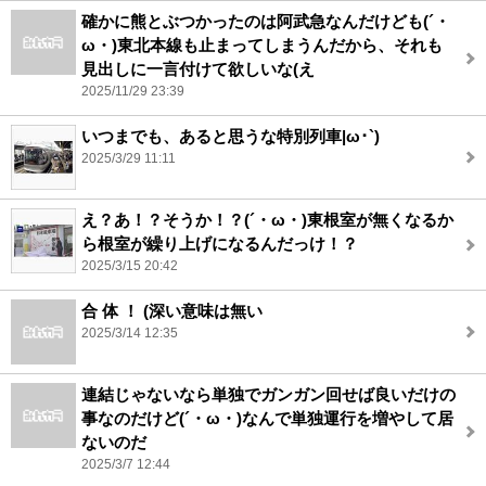
確かに熊とぶつかったのは阿武急なんだけども(´・
ω・)東北本線も止まってしまうんだから、それも
見出しに一言付けて欲しいな(え
2025/11/29 23:39
いつまでも、あると思うな特別列車|ω･`)
2025/3/29 11:11
え？あ！？そうか！？(´・ω・)東根室が無くなるか
ら根室が繰り上げになるんだっけ！？
2025/3/15 20:42
合 体 ！ (深い意味は無い
2025/3/14 12:35
連結じゃないなら単独でガンガン回せば良いだけの
事なのだけど(´・ω・)なんで単独運行を増やして居
ないのだ
2025/3/7 12:44