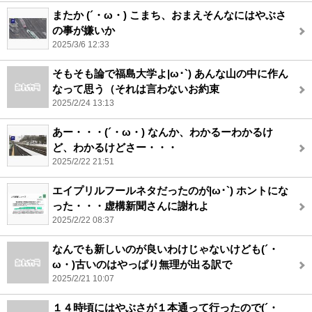
またか (´・ω・) こまち、おまえそんなにはやぶさ
の事が嫌いか
2025/3/6 12:33
そもそも論で福島大学よ|ω･`) あんな山の中に作ん
なって思う（それは言わないお約束
2025/2/24 13:13
あー・・・(´・ω・) なんか、わかるーわかるけ
ど、わかるけどさー・・・
2025/2/22 21:51
エイプリルフールネタだったのが|ω･`) ホントにな
った・・・虚構新聞さんに謝れよ
2025/2/22 08:37
なんでも新しいのが良いわけじゃないけども(´・
ω・)古いのはやっぱり無理が出る訳で
2025/2/21 10:07
１４時頃にはやぶさが１本通って行ったので(´・