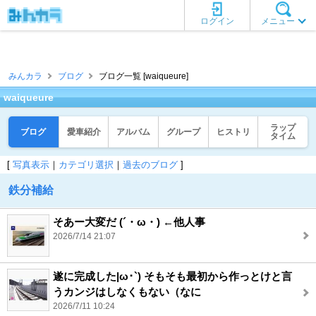
ログイン
メニュー
みんカラ
ブログ
ブログ一覧 [waiqueure]
waiqueure
ラップ
ブログ
愛車紹介
アルバム
グループ
ヒストリ
タイム
[
写真表示
｜
カテゴリ選択
｜
過去のブログ
]
鉄分補給
そあー大変だ (´・ω・) ←他人事
2026/7/14 21:07
遂に完成した|ω･`) そもそも最初から作っとけと言
うカンジはしなくもない（なに
2026/7/11 10:24