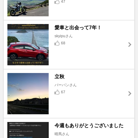
47
愛車と出会って7年！
skyipuさん
68
立秋
バーバンさん
67
今週もありがとうございました
晴馬さん