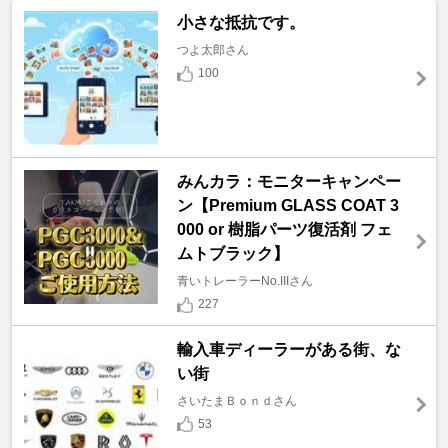
小さな抵抗です。
つよ太郎さん
100
みんカラ：モニターキャンペー
ン【Premium GLASS COAT 3
000 or 樹脂パーツ復活剤 フェ
ムトブラック】
青いトレーラーNo.IIIさん
227
輸入車ディーラーがある街、な
い街
さいたまＢｏｎｄさん
53