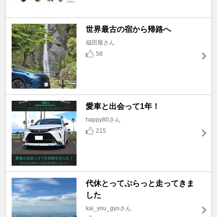
世界最古の宿から帰路へ
福田屋さん
58
愛車と出会って1年！
happy80さん
215
代休とってぶらっと走ってきま
した
kai_you_gyoさん