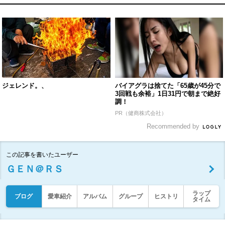
ジェレンド。、
バイアグラは捨てた「65歳が45分で
3回戦も余裕」1日31円で朝まで絶好
調！
PR（健商株式会社）
Recommended by
この記事を書いたユーザー
ＧＥＮ＠ＲＳ
ラップ
ブログ
愛車紹介
アルバム
グループ
ヒストリ
タイム