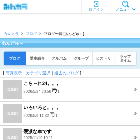
ログイン
メニュー
みんカラ
ブログ
ブログ一覧 [あんどゅ～]
あんどゅ～
ラップ
ブログ
愛車紹介
アルバム
グループ
ヒストリ
タイム
[
写真表示
｜
カテゴリ選択
｜
過去のブログ
]
こら～れ24。。。
2026/5/24 20:56
1
いろいろと。。。
2026/5/9 11:32
1
硬派な車です
2025/11/19 19:11