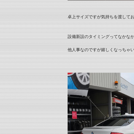
卓上サイズですが気持ちを渡して
設備新設のタイミングってなかな
他人事なのですが嬉しくなっちゃ