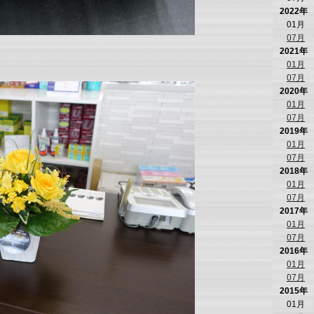
2022年
01月
07月
2021年
01月
07月
2020年
01月
07月
2019年
01月
07月
2018年
01月
07月
2017年
01月
07月
2016年
01月
07月
2015年
01月