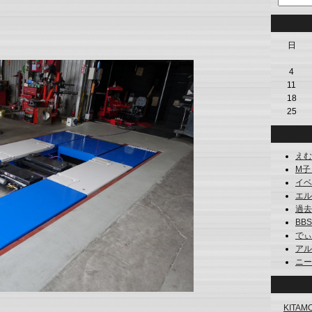
日
4
11
18
25
えむご
M子 (
イベン
エルグ
過去 (
BBS
でぃー
アルフ
ニーナ
KITAM