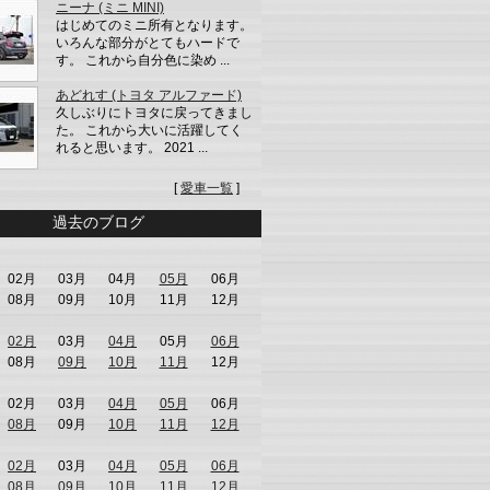
ニーナ (ミニ MINI)
はじめてのミニ所有となります。
いろんな部分がとてもハードで
す。 これから自分色に染め ...
あどれす (トヨタ アルファード)
久しぶりにトヨタに戻ってきまし
た。 これから大いに活躍してく
れると思います。 2021 ...
[
愛車一覧
]
過去のブログ
02月
03月
04月
05月
06月
08月
09月
10月
11月
12月
02月
03月
04月
05月
06月
08月
09月
10月
11月
12月
02月
03月
04月
05月
06月
08月
09月
10月
11月
12月
02月
03月
04月
05月
06月
08月
09月
10月
11月
12月