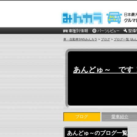
車・自動車SNSみんカラ
>
ブログ
>
ブログ一覧 [あん
あんどゅ～ です
ブログ
愛車紹介
あんどゅ～のブログ一覧