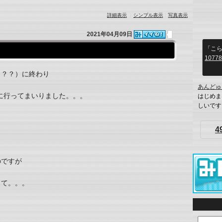
詳細表示
｜
シンプル表示
｜
写真表示
2021年04月09日
「こら
10778
？？？）に終わり
あんどゅ
しに行ってまいりました。。。
はじめま
しいです
4
のですが
して。。。