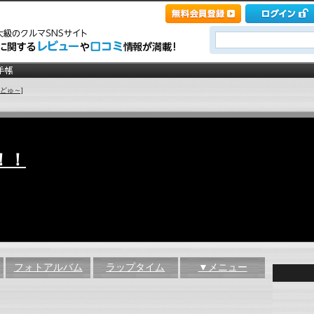
どゅ～]
！！
フォトアルバム
ラップタイム
▼メニュー