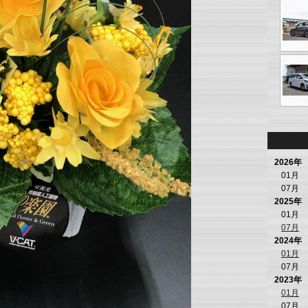
2026年
01月
07月
2025年
01月
07月
2024年
01月
07月
2023年
01月
07月