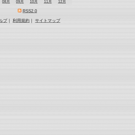
08月
09月
10月
11月
12月
RSS2.0
ルプ
｜
利用規約
｜
サイトマップ