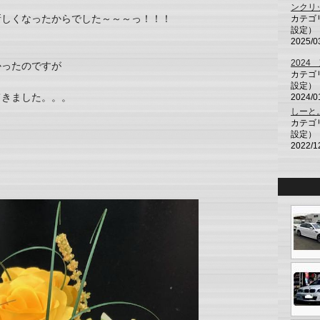
ンクリ
新しくなったからでした～～～っ！！！
カテゴ
設定）
2025/0
202
かったのですが
カテゴ
設定）
てきました。。。
2024/0
しーと
カテゴ
設定）
2022/1