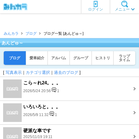
ログイン
メニュー
みんカラ
ブログ
ブログ一覧 [あんどゅ～]
あんどゅ～
ラップ
ブログ
愛車紹介
アルバム
グループ
ヒストリ
タイム
[
写真表示
｜
カテゴリ選択
｜
過去のブログ
]
こら～れ24。。。
2026/5/24 20:56
1
いろいろと。。。
2026/5/9 11:32
1
硬派な車です
2025/11/19 19:11