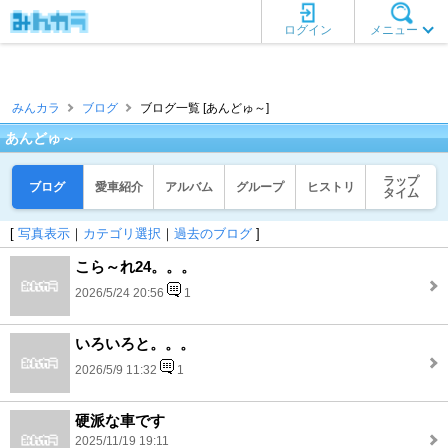
ログイン
メニュー
みんカラ
ブログ
ブログ一覧 [あんどゅ～]
あんどゅ～
ラップ
ブログ
愛車紹介
アルバム
グループ
ヒストリ
タイム
[
写真表示
｜
カテゴリ選択
｜
過去のブログ
]
こら～れ24。。。
2026/5/24 20:56
1
いろいろと。。。
2026/5/9 11:32
1
硬派な車です
2025/11/19 19:11