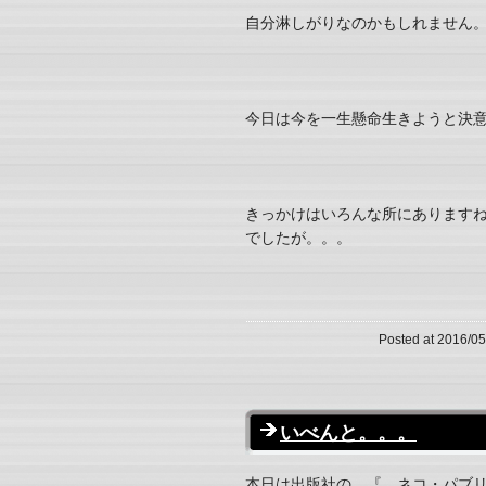
自分淋しがりなのかもしれません
今日は今を一生懸命生きようと決
きっかけはいろんな所にあります
でしたが。。。
Posted at 2016/05
いべんと。。。
本日は出版社の 『 ネコ・パブリ