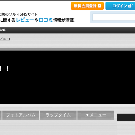
どゅ～]
！！
フォトアルバム
ラップタイム
▼メニュー