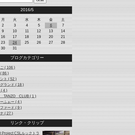
<<
2016/5
>>
月
火
水
木
金
土
2
3
4
5
6
7
9
10
11
12
13
14
16
17
18
19
20
21
23
24
25
26
27
28
30
31
ブログカテゴリー
 ( 106 )
 86 )
ト ( 52 )
ランド ( 18 )
 4 )
 TANZO CLUB ( 1 )
ふぉー ( 4 )
ァード ( 9 )
 ( 27 )
リンク・クリップ
O Project CSLルックトラ