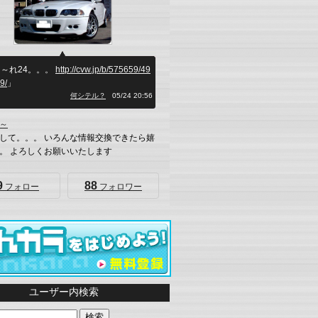
～れ24。。。
http://cvw.jp/b/575659/49
9/
」
何シテル？
05/24 20:56
～
して。。。 いろんな情報交換できたら嬉
。 よろしくお願いいたします
9
88
フォロー
フォロワー
ユーザー内検索