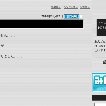
詳細表示
｜
シンプル表示
｜
写真表示
2016年05月24日
「こら
10778
ません。。。
あんどゅ
すが、
はじめま
しいです
おりました。。。
4
！