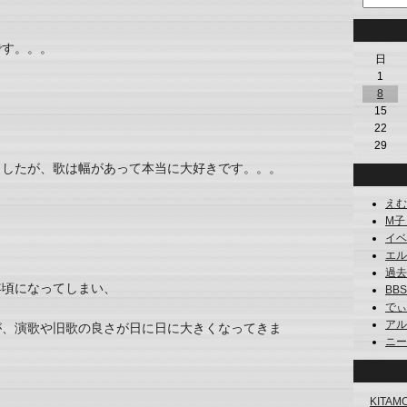
です。。。
日
1
8
15
22
29
ましたが、歌は幅があって本当に大好きです。。。
えむご
M子 (
イベン
エルグ
過去 (
年頃になってしまい、
BBS
でぃー
アルフ
が、演歌や旧歌の良さが日に日に大きくなってきま
ニーナ
KITAM