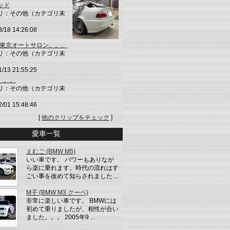
ッド
リ：その他（カテゴリ未
3/18 14:26:08
4 東京オートサロン。。。
リ：その他（カテゴリ未
1/13 21:55:25
。。。
リ：その他（カテゴリ未
2/01 15:48:46
[
他のクリップをチェック
]
愛車一覧
えむご (BMW M5)
いい車です。 パワーもありなが
ら楽に乗れます。時代の流れはす
ごい事を改めて知らされました ...
М子 (BMW M3 クーペ)
非常に楽しい車です。 BMWには
初めて乗りましたが、相性が合い
ました。。。 2005年9 ...