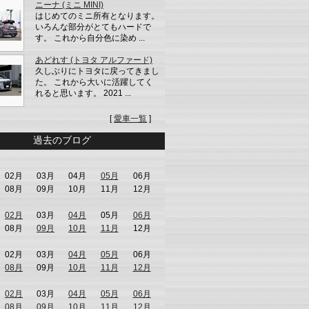
ニーナ (ミニ MINI)
はじめてのミニ所有となります。
いろんな部分がとてもハードで
す。 これから自分色に染め ...
あどれす (トヨタ アルファード)
久しぶりにトヨタに戻ってきまし
た。 これから大いに活躍してく
れると思います。 2021 ...
[
愛車一覧
]
過去のブログ
02月
03月
04月
05月
06月
08月
09月
10月
11月
12月
02月
03月
04月
05月
06月
08月
09月
10月
11月
12月
02月
03月
04月
05月
06月
08月
09月
10月
11月
12月
02月
03月
04月
05月
06月
08月
09月
10月
11月
12月