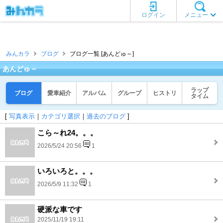
ログイン
メニュー
みんカラ
ブログ
ブログ一覧 [あんどゅ～]
あんどゅ～
ラップ
ブログ
愛車紹介
アルバム
グループ
ヒストリ
タイム
[
写真表示
｜
カテゴリ選択
｜
過去のブログ
]
こら～れ24。。。
2026/5/24 20:56
1
いろいろと。。。
2026/5/9 11:32
1
硬派な車です
2025/11/19 19:11