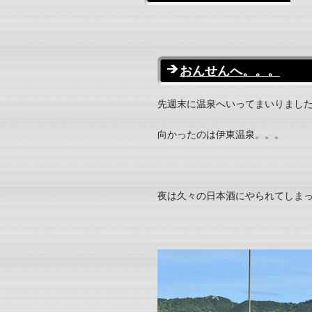
おんせんへ。。。
先週末に温泉へいってまいりまし
向かったのは伊東温泉。。。
夜は久々の日本酒にやられてしま