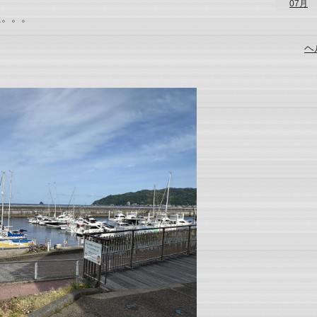
07月
た。。。
ヘ