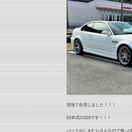
現地で合流しました！！！
01年式の320です！！！
バックがしまむらさんなので海っ