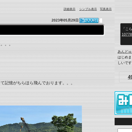
詳細表示
｜
シンプル表示
｜
写真表示
2023年05月29日
「こら
10778
た。。。
あんどゅ
はじめま
しいです
4
って記憶がちらほら飛んでおります。。。