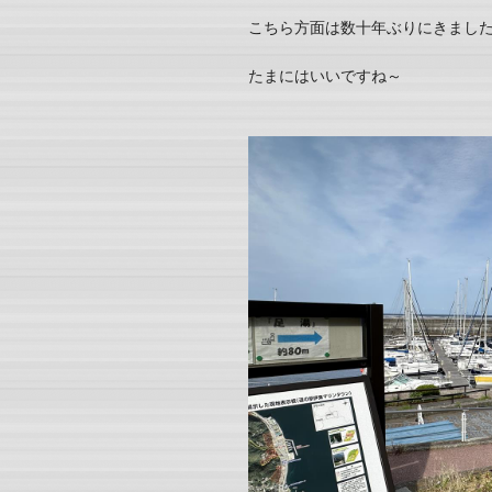
こちら方面は数十年ぶりにきまし
たまにはいいですね～