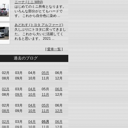
ニーナ (ミニ MINI)
はじめてのミニ所有となります。
いろんな部分がとてもハードで
す。 これから自分色に染め ...
あどれす (トヨタ アルファード)
久しぶりにトヨタに戻ってきまし
た。 これから大いに活躍してく
れると思います。 2021 ...
[
愛車一覧
]
過去のブログ
02月
03月
04月
05月
06月
08月
09月
10月
11月
12月
02月
03月
04月
05月
06月
08月
09月
10月
11月
12月
02月
03月
04月
05月
06月
08月
09月
10月
11月
12月
02月
03月
04月
05月
06月
08月
09月
10月
11月
12月