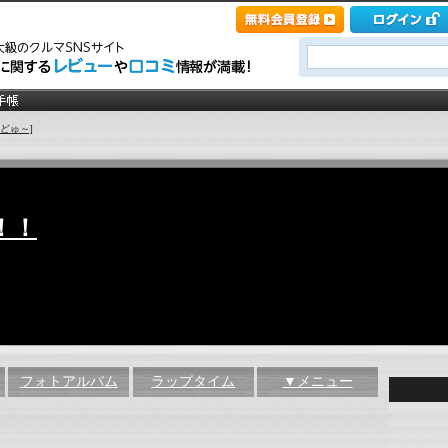
どゅ～]
！！
フォトアルバム
ラップタイム
▼メニュー