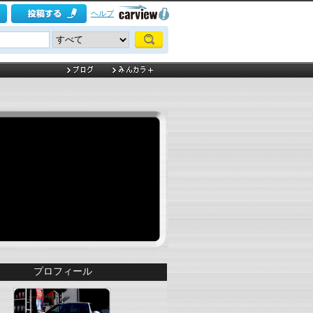
ヘルプ
プロフィール