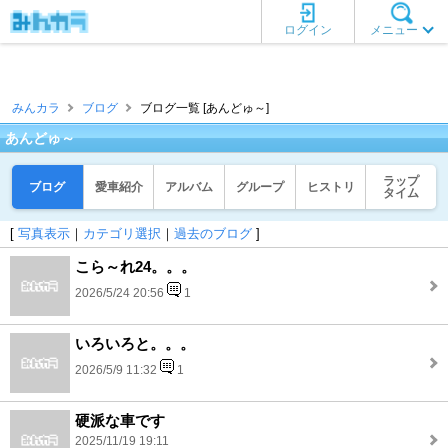
ログイン
メニュー
みんカラ
ブログ
ブログ一覧 [あんどゅ～]
あんどゅ～
ラップ
ブログ
愛車紹介
アルバム
グループ
ヒストリ
タイム
[
写真表示
｜
カテゴリ選択
｜
過去のブログ
]
こら～れ24。。。
2026/5/24 20:56
1
いろいろと。。。
2026/5/9 11:32
1
硬派な車です
2025/11/19 19:11