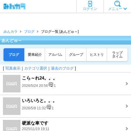
ログイン
メニュー
みんカラ
ブログ
ブログ一覧 [あんどゅ～]
あんどゅ～
ラップ
ブログ
愛車紹介
アルバム
グループ
ヒストリ
タイム
[
写真表示
｜
カテゴリ選択
｜
過去のブログ
]
こら～れ24。。。
2026/5/24 20:56
1
いろいろと。。。
2026/5/9 11:32
1
硬派な車です
2025/11/19 19:11