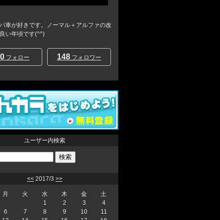
パ車が好きです。ノーマル＋アルファの改
良い年頃です(^^)
0
148
フォロー
フォロワー
ユーザー内検索
<<
2017/3
>>
月
火
水
木
金
土
1
2
3
4
6
7
8
9
10
11