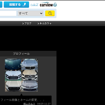
ヘルプ
プロフィール
ロフィール画像とネームの変更、、」
何シテル？
04/25 11:27