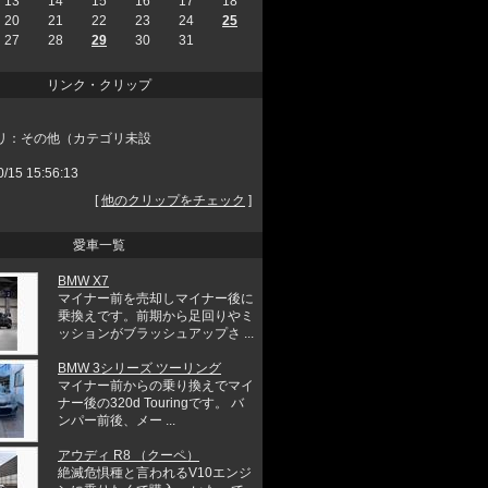
13
14
15
16
17
18
20
21
22
23
24
25
27
28
29
30
31
リンク・クリップ
リ：その他（カテゴリ未設
0/15 15:56:13
[
他のクリップをチェック
]
愛車一覧
BMW X7
マイナー前を売却しマイナー後に
乗換えです。前期から足回りやミ
ッションがブラッシュアップさ ...
BMW 3シリーズ ツーリング
マイナー前からの乗り換えでマイ
ナー後の320d Touringです。 バ
ンパー前後、メー ...
アウディ R8 （クーペ）
絶滅危惧種と言われるV10エンジ