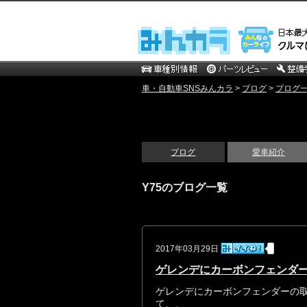
車・自動車SNSみんカラ
>
ブログ
>
ブログ一覧
いい感じ
ブログ
愛車紹介
Y75のブログ一覧
2017年03月29日
ゲレンデにカーボンフェンダ
ゲレンデにカーボンフェンダーの
て、、