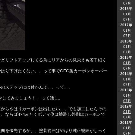
07月
2018年
01月
07月
2017年
01月
07月
2016年
01月
07月
2015年
けどリフトアップしてる為にリアからの見栄えも若干細く
01月
。
07月
はり下げたくない、、って事でGFG製カーボンオーバー
2014年
01月
07月
ルのステップには付かんよ、、って、、
2013年
01月
かしてみましょう！！ って話し。
07月
2012年
すからやはりカーボンは出したい、、でも加工したらその
01月
、ならば4×4みたくボディ側は塗装し外側はカーボンで
07月
2011年
01月
範囲を優先するか、、塗装範囲はやはり純正範囲がしっく
07月