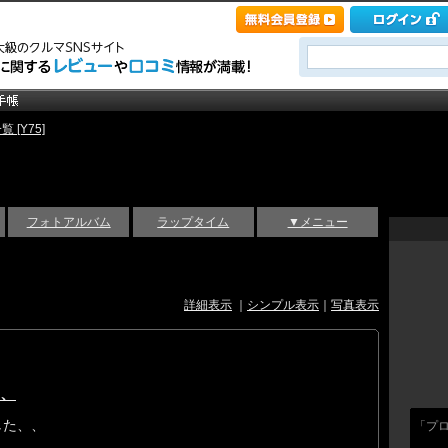
 [Y75]
フォトアルバム
ラップタイム
▼メニュー
詳細表示
｜
シンプル表示
｜
写真表示
、、
した、、
「プ