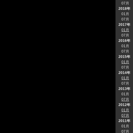
07月
2018年
01月
07月
2017年
01月
07月
2016年
01月
07月
2015年
01月
07月
2014年
01月
07月
2013年
01月
07月
2012年
01月
07月
2011年
01月
07月