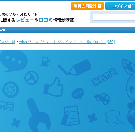
ブログ一覧
>
wish ワイルドキャット グレインフリー （猫ブログ） [950]