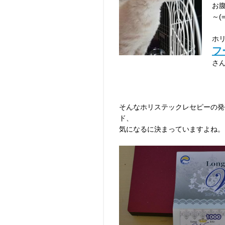
お
～(=
ホ
フ
さ
そんなホリステックレセピーの発
ド、
気になるに決まっていますよね。