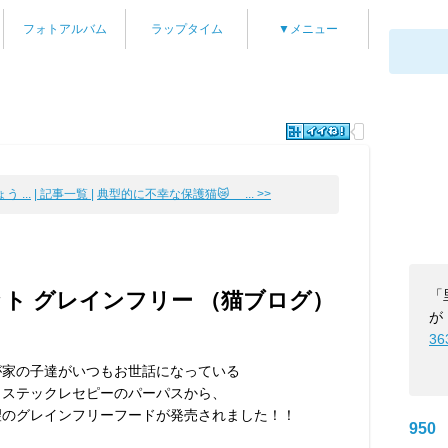
フォトアルバム
ラップタイム
▼メニュー
 ...
| 記事一覧 |
典型的に不幸な保護猫😿 ... >>
「
ャット グレインフリー （猫ブログ）
が
36
が家の子達がいつもお世話になっている
リステックレセピーのパーパスから、
望のグレインフリーフードが発売されました！！
950