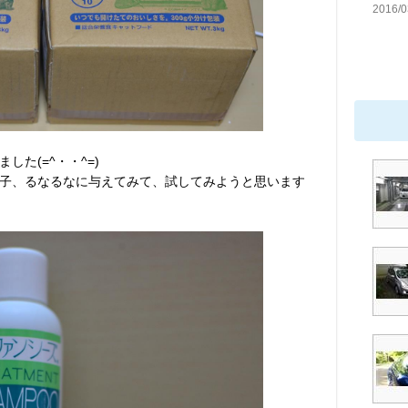
2016/0
た(=^・・^=)
子、るなるなに与えてみて、試してみようと思います