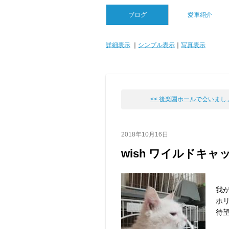
ブログ
愛車紹介
詳細表示
｜
シンプル表示
｜
写真表示
<< 後楽園ホールで会いましょう
2018年10月16日
wish ワイルドキ
我
ホ
待