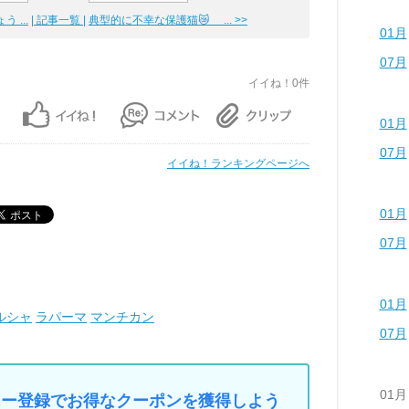
 ...
| 記事一覧 |
典型的に不幸な保護猫😿 ... >>
01月
07月
イイね！0件
01月
07月
イイね！ランキングページへ
01月
07月
01月
ルシャ
ラパーマ
マンチカン
07月
01月
マイカー登録でお得なクーポンを獲得しよう