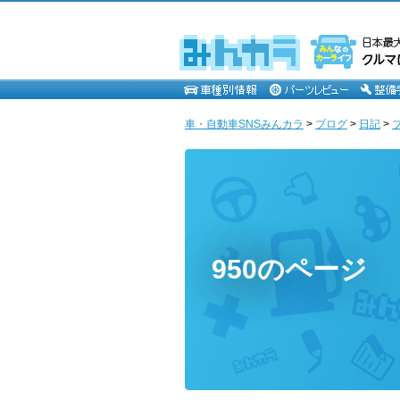
車・自動車SNSみんカラ
>
ブログ
>
日記
>
950のページ