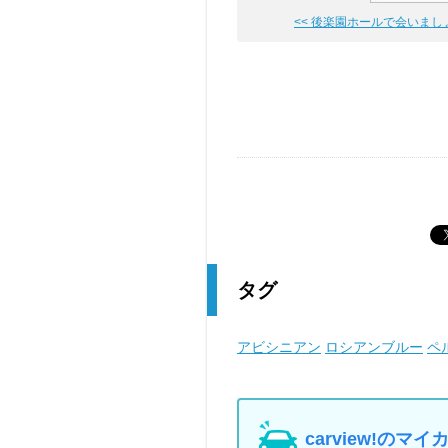
<< 後楽園ホールで会いましょう
タグ
アビシニアン
ロシアンブルー
ペ
carview!の