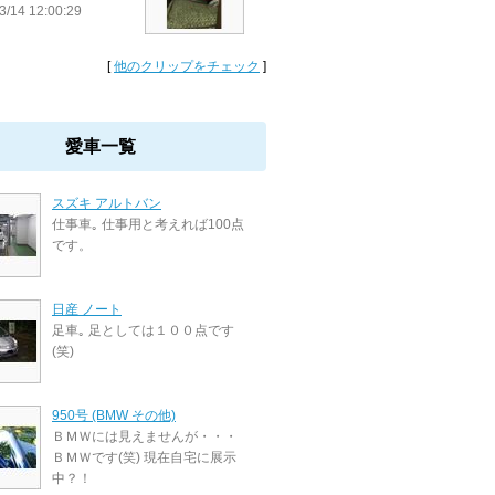
3/14 12:00:29
[
他のクリップをチェック
]
愛車一覧
スズキ アルトバン
仕事車｡ 仕事用と考えれば100点
です。
日産 ノート
足車｡ 足としては１００点です
(笑)
950号 (BMW その他)
ＢＭＷには見えませんが・・・
ＢＭＷです(笑) 現在自宅に展示
中？！