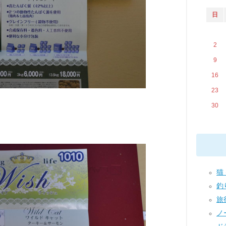
日
2
9
16
23
30
猫 
釣り
旅行
ノー