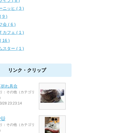
イブ ( 8 )
ニッヒ ( 3 )
 9 )
会 ( 6 )
カフェ ( 1 )
( 16 )
スター ( 1 )
リンク・クリップ
耳折れ具合
リ：その他（カテゴリ
）
3/28 23:23:14
🐱
リ：その他（カテゴリ
）