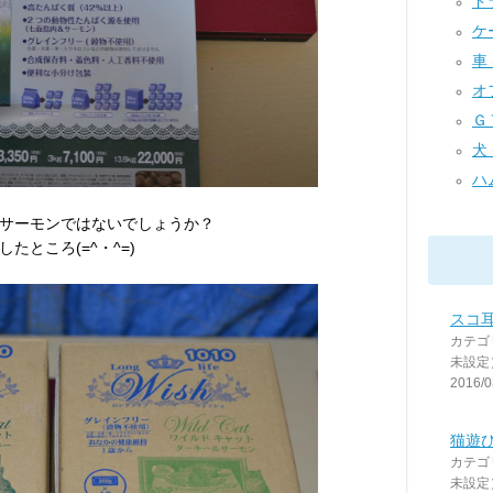
ドラ
ケー
車 (
オフ
ＧＴ
犬 
ハム
サーモンではないでしょうか？
ところ(=^・^=)
スコ
カテゴ
未設定
2016/0
猫遊び
カテゴ
未設定