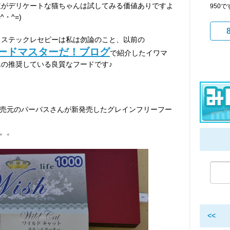
腹がデリケートな猫ちゃんは試してみる価値ありですよ
950
^・^=)
リステックレセピーは私は勿論のこと、以前の
ードマスターだ！ブログ
で紹介したイワマ
んの推奨している良質なフードです♪
売元のパーパスさんが新発売したグレインフリーフー
。。
<<