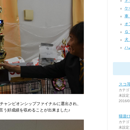
ドラ
ケー
車 (
オフ
ＧＴ
犬 
ハム
スコ
カテゴ
未設定
2016/0
チャンピオンシップファイナルに選出され、
と言う好成績を収めることが出来ました♪
猫遊び
カテゴ
未設定