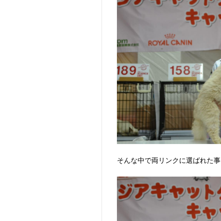
そんな中で両リンクに選ばれた事