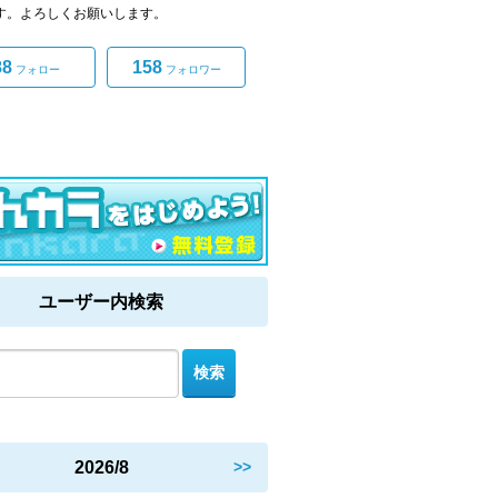
です。よろしくお願いします。
88
158
フォロー
フォロワー
ユーザー内検索
2026/8
>>