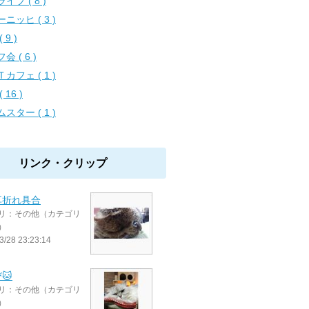
イブ ( 8 )
ニッヒ ( 3 )
 9 )
会 ( 6 )
カフェ ( 1 )
( 16 )
スター ( 1 )
リンク・クリップ
耳折れ具合
リ：その他（カテゴリ
）
3/28 23:23:14
🐱
リ：その他（カテゴリ
）