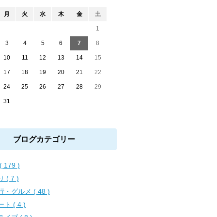
月
火
水
木
金
土
1
3
4
5
6
7
8
10
11
12
13
14
15
17
18
19
20
21
22
24
25
26
27
28
29
31
ブログカテゴリー
( 179 )
 ( 7 )
・グルメ ( 48 )
ト ( 4 )