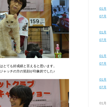
01月
07月
01月
07月
01月
07月
はとても好成績と言えると思います。
ジャッチの方の笑顔が印象的でした♪
01月
07月
01月