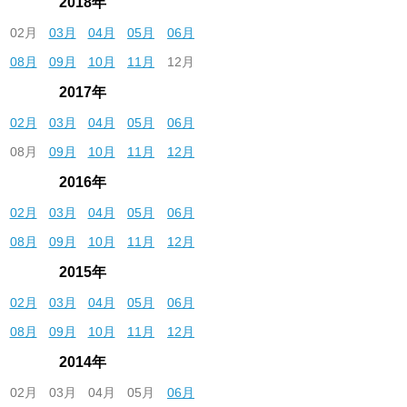
2018年
02月
03月
04月
05月
06月
08月
09月
10月
11月
12月
2017年
02月
03月
04月
05月
06月
08月
09月
10月
11月
12月
2016年
02月
03月
04月
05月
06月
08月
09月
10月
11月
12月
2015年
02月
03月
04月
05月
06月
08月
09月
10月
11月
12月
2014年
02月
03月
04月
05月
06月