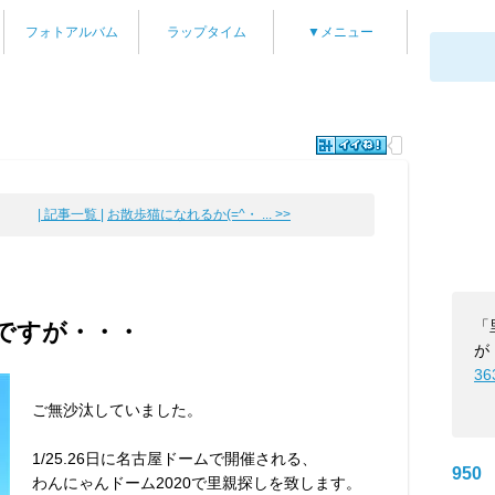
フォトアルバム
ラップタイム
▼メニュー
| 記事一覧 |
お散歩猫になれるか(=^・ ... >>
「
ですが・・・
が
36
ご無沙汰していました。
1/25.26日に名古屋ドームで開催される、
950
わんにゃんドーム2020で里親探しを致します。