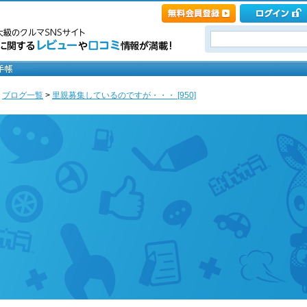
>
ブログ一覧
>
里親募集しているのですが・・・ [950]