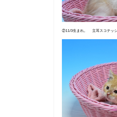
②11/3生まれ。 立耳スコテッ