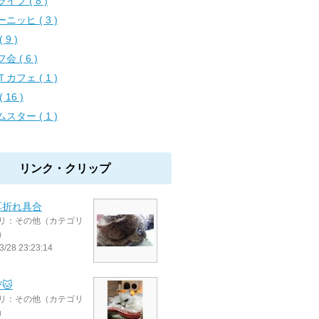
イブ ( 8 )
ニッヒ ( 3 )
 9 )
会 ( 6 )
カフェ ( 1 )
( 16 )
スター ( 1 )
リンク・クリップ
耳折れ具合
リ：その他（カテゴリ
）
3/28 23:23:14
🐱
リ：その他（カテゴリ
）