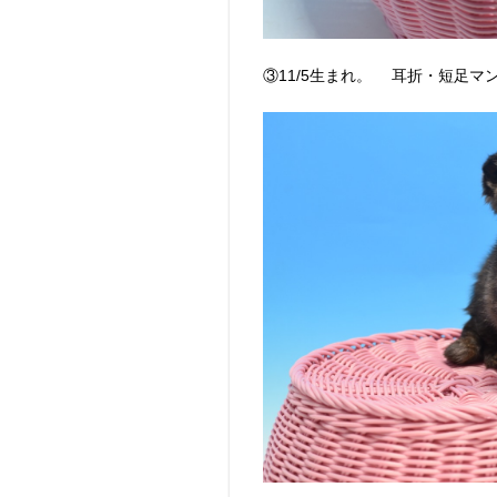
③11/5生まれ。 耳折・短足マ