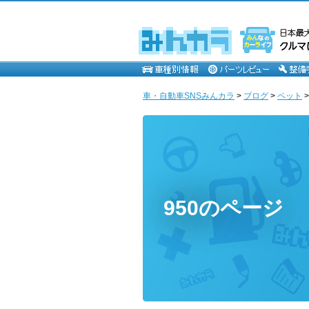
車・自動車SNSみんカラ
>
ブログ
>
ペット
950のページ