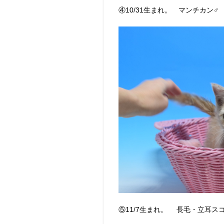
④10/31生まれ。 マンチカン
⑤11/7生まれ。 長毛・立耳