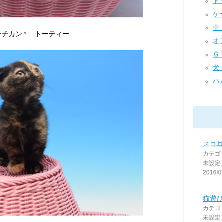
ドラ
ケー
車 (
ンチカン♀ トーティー
オフ
ＧＴ
犬 
ハム
スコ
カテゴ
未設定
2016/0
猫遊び
カテゴ
未設定