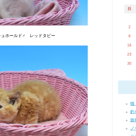
日
2
シュホールド♂ レッドタビー
9
16
23
30
猫 
釣り
旅行
ノー