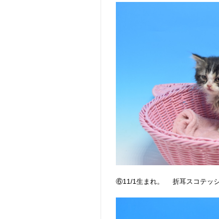
⑥11/1生まれ。 折耳スコテッ