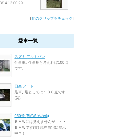
3/14 12:00:29
[
他のクリップをチェック
]
愛車一覧
スズキ アルトバン
仕事車｡ 仕事用と考えれば100点
です。
日産 ノート
足車｡ 足としては１００点です
(笑)
950号 (BMW その他)
ＢＭＷには見えませんが・・・
ＢＭＷです(笑) 現在自宅に展示
中？！