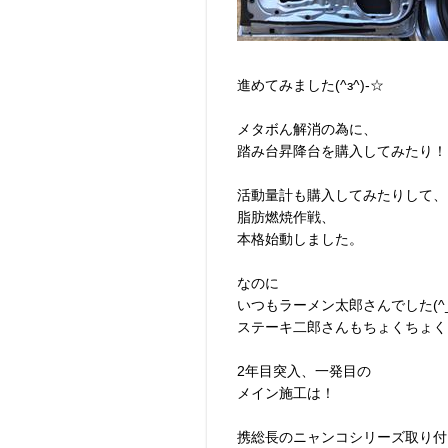
進めてみました(^з^)-☆
メタボん解消の為に、
踏み台昇降台を購入してみたり！
活動量計も購入してみたりして、
脂肪燃焼作戦、
本格始動しました。
なのに
いつもラーメン太郎さんでした(^_^
ステーキ二郎さんもちょくちょく
2年目突入、一発目の
メイン施工は！
携総長のニャンコシリーズ取り付