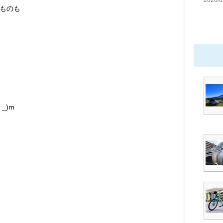
2026/0
ものも
_)m