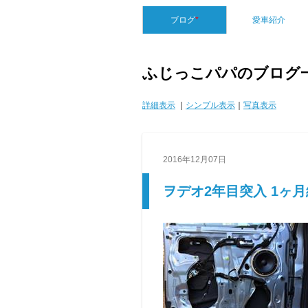
ブログ
*
愛車紹介
ふじっこパパのブログ
詳細表示
｜
シンプル表示
｜
写真表示
2016年12月07日
ヲデオ2年目突入 1ヶ