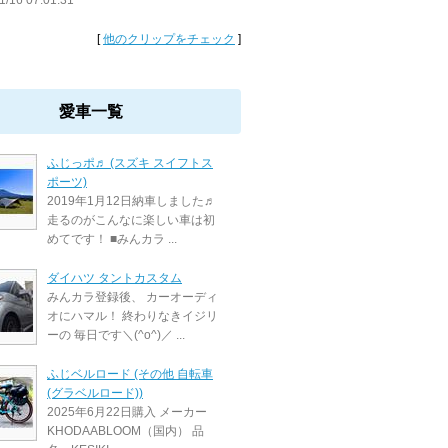
1/16 07:01:31
[
他のクリップをチェック
]
愛車一覧
ふじっポ♬ (スズキ スイフトス
ポーツ)
2019年1月12日納車しました♬
走るのがこんなに楽しい車は初
めてです！ ■みんカラ ...
ダイハツ タントカスタム
みんカラ登録後、 カーオーディ
オにハマル！ 終わりなきイジリ
ーの 毎日です＼(^o^)／ ...
ふじベルロード (その他 自転車
(グラベルロード))
2025年6月22日購入 メーカー
KHODAABLOOM（国内） 品