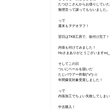
たつひこさんからお借りしていた
無理言って譲ってもらいました。
っで
週末もヲデオヲフ！
翌日はTKB工房で、仮付け完了！
内張も付けてみました！
Hoさまありがとうございますm(_ 
そしてこの日
ついにベールを脱いだ
たじバウアー炸裂(^з^)-☆
年間爆笑対象受賞しました！
っで
内張加工でちょい失敗してしまい
中古購入！