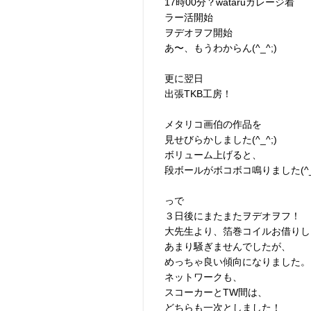
17時00分？wataruガレージ着
ラー活開始
ヲデオヲフ開始
あ〜、もうわからん(^_^;)
更に翌日
出張TKB工房！
メタリコ画伯の作品を
見せびらかしました(^_^;)
ボリューム上げると、
段ボールがボコボコ鳴りました(^_^
っで
３日後にまたまたヲデオヲフ！
大先生より、箔巻コイルお借りし
あまり騒ぎませんでしたが、
めっちゃ良い傾向になりました。
ネットワークも、
スコーカーとTW間は、
どちらも一次としました！