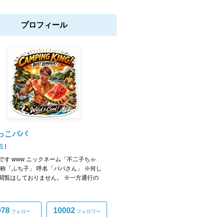
プロフィール
っこパパ
県
]
です www ニックネーム「不二子ちゃ
自称「ふち子」 呼名「パパさん」 ※何し
閲覧はしておりません。 ※一方通行の
978
10002
フォロー
フォロワー