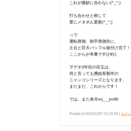
これが微妙に合わない(^_^;)
打ち合わせと称して
更にメタボん更新(^_^;)
っで
運転席側、助手席側共に、
土台と巨大バッフル仮付け完了！
ここからが本番です(≧∀≦)
ヲデオ2年目の目玉は、
何と言っても携総長製作の
ニャンコシリーズとなります。
まだまだ、これからです！
では、また来月m(_ _)m90
Posted at 2016/12/07 21:25:54 |
コメン