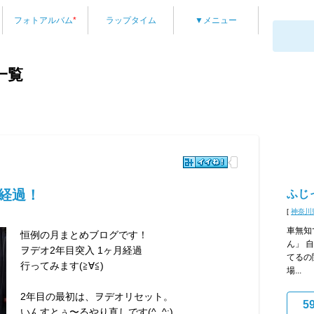
フォトアルバム
*
ラップタイム
▼メニュー
一覧
月経過！
ふじ
[
神奈川
車無知
恒例の月まとめブログです！
ん」 
ヲデオ2年目突入 1ヶ月経過
てるの
行ってみます(≧∀≦)
場...
2年目の最初は、ヲデオリセット。
5
いんすとぅ〜るやり直しです(^_^;)