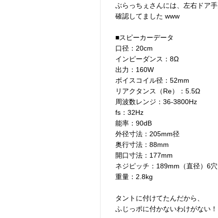
ぶらっちぇさんには、左右ドア手
確認してました www
■スピーカーデータ
口径：20cm
インピーダンス：8Ω
出力：160W
ボイスコイル径：52mm
リアクタンス（Re）：5.5Ω
周波数レンジ：36-3800Hz
fs：32Hz
能率：90dB
外径寸法：205mm径
奥行寸法：88mm
開口寸法：177mm
ネジピッチ：189mm（直径）6穴
重量：2.8kg
タントに付けてたんだから、
ふじっポに付かないわけがない！