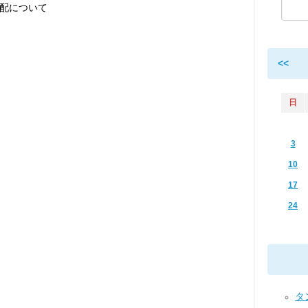
配について
<<
日
3
10
17
24
タ