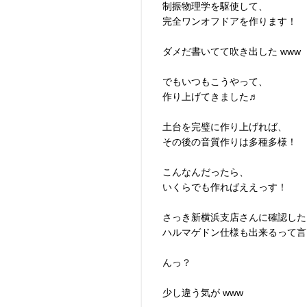
制振物理学を駆使して、
完全ワンオフドアを作ります！
ダメだ書いてて吹き出した www
でもいつもこうやって、
作り上げてきました♬
土台を完璧に作り上げれば、
その後の音質作りは多種多様！
こんなんだったら、
いくらでも作ればええっす！
さっき新横浜支店さんに確認した
ハルマゲドン仕様も出来るって言
んっ？
少し違う気が www