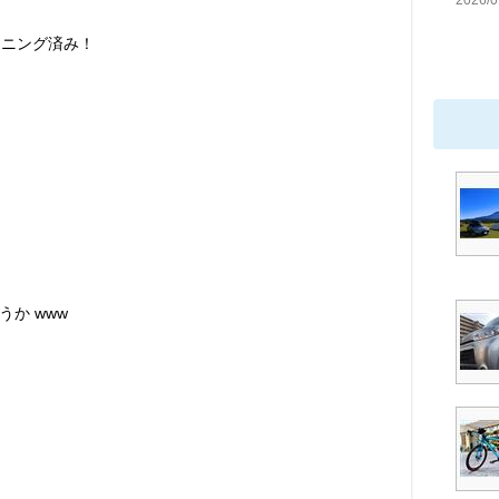
2026/0
ーニング済み！
か www