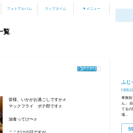
フォトアルバム
ラップタイム
▼メニュー
一覧
ふじ
[
神奈川
車無知
皆様、いかがお過ごしですか♬
ん」 
マックフライ ポテ郎です♬
てるの
場...
油食ってけ〜♬
5
ここだけの話ですが、