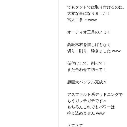
でもタントでは取り付けるのに、
大変な事になりました！
宮大工参上 www
オーディオ工具のノミ！
高級木材を惜しげもなく
切り、削り、砕きました www
仮付けして、削って！
また合わせて切って！
超巨大バッフル完成♬
アスファルト系デッドニングで
もうガッチガチです♬
もちろんこれでもパワーは
抑え込めません www
さてさて