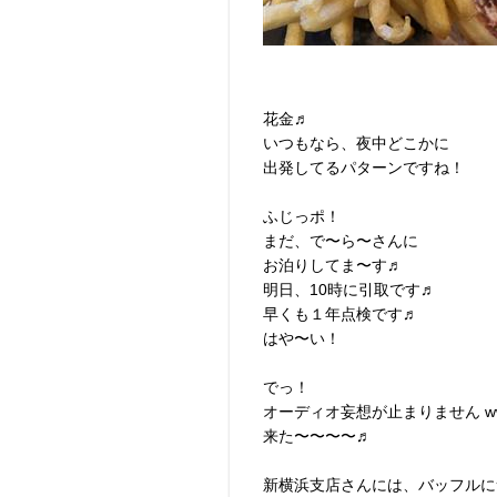
花金♬
いつもなら、夜中どこかに
出発してるパターンですね！
ふじっポ！
まだ、で〜ら〜さんに
お泊りしてま〜す♬
明日、10時に引取です♬
早くも１年点検です♬
はや〜い！
でっ！
オーディオ妄想が止まりません w
来た〜〜〜〜♬
新横浜支店さんには、バッフルに