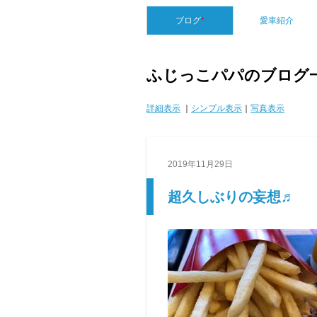
ブログ
*
愛車紹介
ふじっこパパのブログ
詳細表示
｜
シンプル表示
｜
写真表示
2019年11月29日
超久しぶりの妄想♬