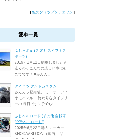
1/16 07:01:31
[
他のクリップをチェック
]
愛車一覧
ふじっポ♬ (スズキ スイフトス
ポーツ)
2019年1月12日納車しました♬
走るのがこんなに楽しい車は初
めてです！ ■みんカラ ...
ダイハツ タントカスタム
みんカラ登録後、 カーオーディ
オにハマル！ 終わりなきイジリ
ーの 毎日です＼(^o^)／ ...
ふじベルロード (その他 自転車
(グラベルロード))
2025年6月22日購入 メーカー
KHODAABLOOM（国内） 品