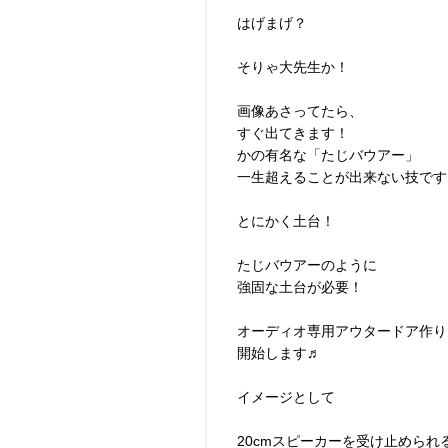
はげまげ？
そりゃ大先生か！
画像あさってたら、
すぐ出てきます！
かの有名な「たじバウアー」
一生超えることが出来ない技です
とにかく土台！
たじバウアーのように
強固な土台が必要！
オーディオ専用アウタードア作り
開始します♬
イメージとして
20cmスピーカーを受け止められ