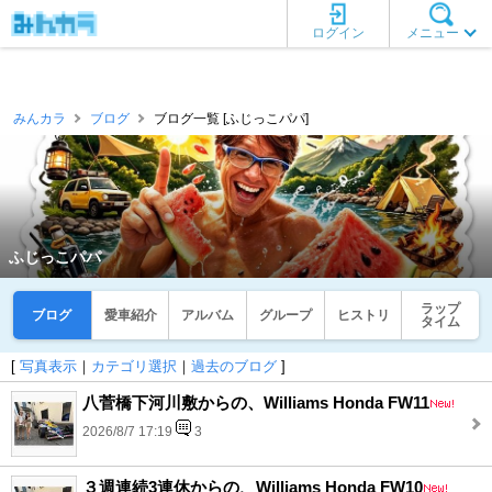
ログイン
メニュー
みんカラ
ブログ
ブログ一覧 [ふじっこパパ]
ふじっこパパ
ラップ
ブログ
愛車紹介
アルバム
グループ
ヒストリ
タイム
[
写真表示
｜
カテゴリ選択
｜
過去のブログ
]
八菅橋下河川敷からの、Williams Honda FW11
2026/8/7 17:19
3
３週連続3連休からの、Williams Honda FW10