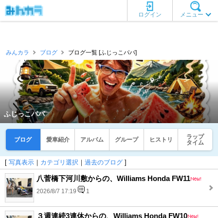
ログイン
メニュー
みんカラ
ブログ
ブログ一覧 [ふじっこパパ]
ふじっこパパ
ラップ
ブログ
愛車紹介
アルバム
グループ
ヒストリ
タイム
[
写真表示
｜
カテゴリ選択
｜
過去のブログ
]
八菅橋下河川敷からの、Williams Honda FW11
2026/8/7 17:19
1
３週連続3連休からの、Williams Honda FW10