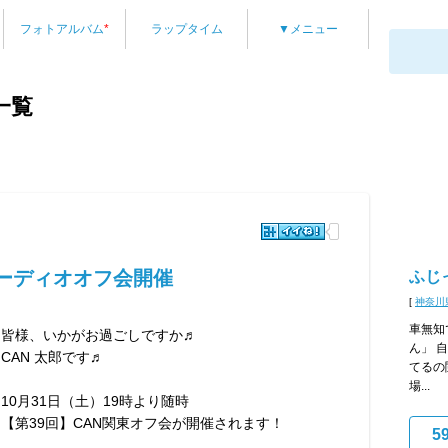
フォトアルバム
*
ラップタイム
▼メニュー
一覧
オーディオオフ会開催
ふじ
[
神奈川
車無知
皆様、いかがお過ごしですか♬
ん」 
CAN 太郎です♬
てるの
場...
10月31日（土）19時より随時
【第39回】CAN関東オフ会が開催されます！
5