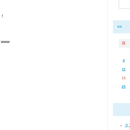
た！
<<
www
日
4
11
18
25
タ