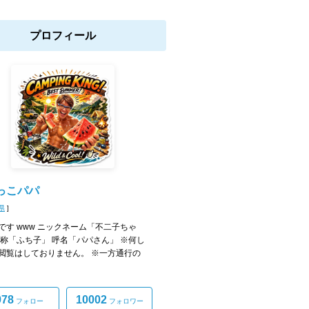
プロフィール
っこパパ
県
]
です www ニックネーム「不二子ちゃ
自称「ふち子」 呼名「パパさん」 ※何し
閲覧はしておりません。 ※一方通行の
978
10002
フォロー
フォロワー