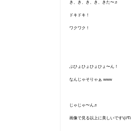
き、き、き、き、きた〜♬
ドキドキ！
ワクワク！
ぶひょひょひょひょ〜ん！
なんじゃそりゃぁ www
じゃじゃ〜ん♬
画像で見る以上に美しいです\(//∇//