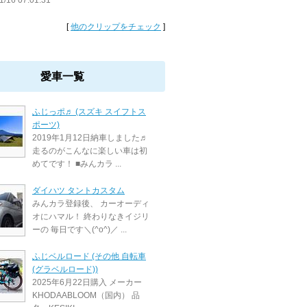
1/16 07:01:31
[
他のクリップをチェック
]
愛車一覧
ふじっポ♬ (スズキ スイフトス
ポーツ)
2019年1月12日納車しました♬
走るのがこんなに楽しい車は初
めてです！ ■みんカラ ...
ダイハツ タントカスタム
みんカラ登録後、 カーオーディ
オにハマル！ 終わりなきイジリ
ーの 毎日です＼(^o^)／ ...
ふじベルロード (その他 自転車
(グラベルロード))
2025年6月22日購入 メーカー
KHODAABLOOM（国内） 品