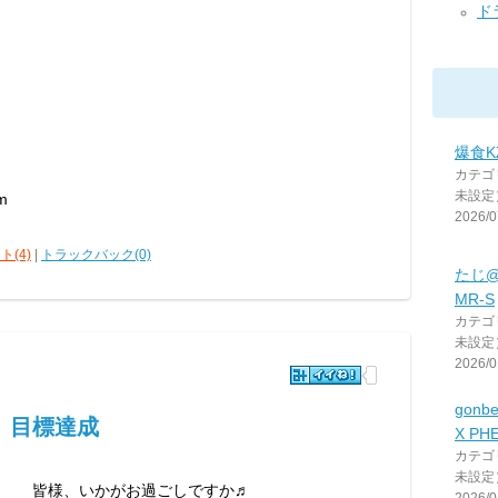
ド
爆食K
カテゴ
未設定
m
2026/0
ト(4)
|
トラックバック(0)
たじ
MR-S
カテゴ
未設定
2026/0
gon
 目標達成
X PH
カテゴ
未設定
皆様、いかがお過ごしですか♬