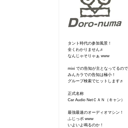
タント時代の参加風景！
全くわかりません♬
なんじゃそりゃぁ www
mixi での告知が主となってるの
みんカラでの告知は極小！
グループ検索でヒットします♬
正式名称
Car Audio NetＣＡＮ（キャン）
最強最速のオーディオマシン！
ふじっポ www
いよいよ鳴るのか！