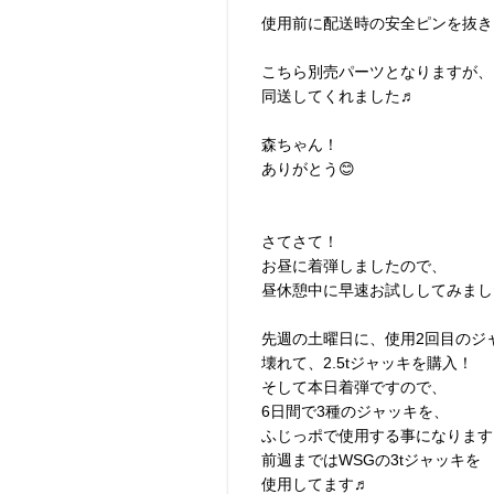
使用前に配送時の安全ピンを抜き
こちら別売パーツとなりますが、
同送してくれました♬
森ちゃん！
ありがとう😊
さてさて！
お昼に着弾しましたので、
昼休憩中に早速お試ししてみまし
先週の土曜日に、使用2回目のジ
壊れて、2.5tジャッキを購入！
そして本日着弾ですので、
6日間で3種のジャッキを、
ふじっポで使用する事になります 
前週まではWSGの3tジャッキを
使用してます♬